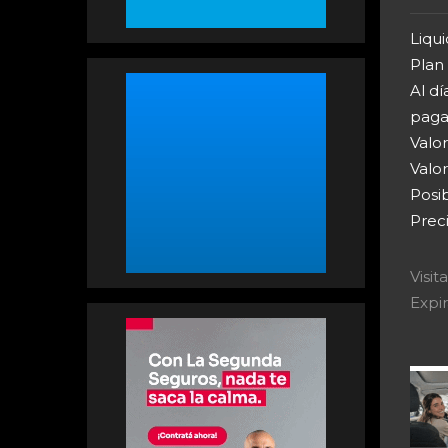
Liquid
Plan
Al dí
pagar
Valor
Valo
Posi
Prec
Visi
Expir