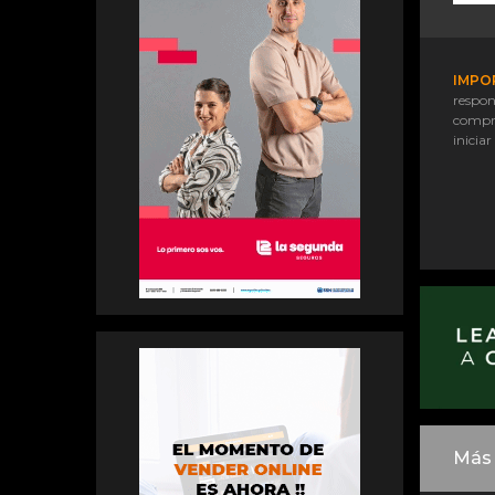
IMPO
respon
compr
iniciar
Más 