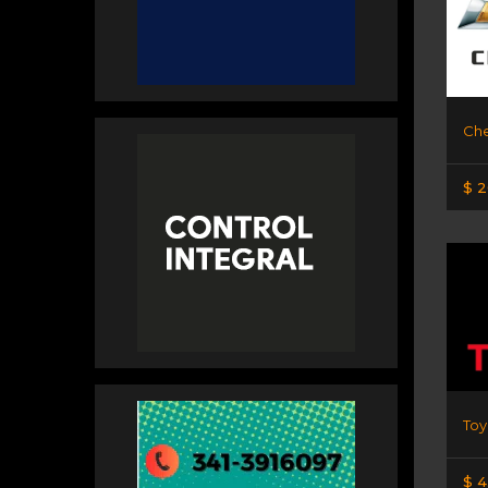
$ 2
$ 4