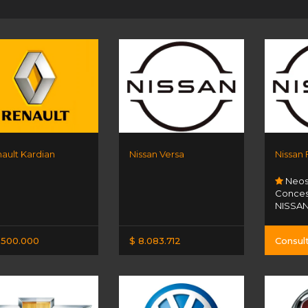
ault Kardian
Nissan Versa
Nissan
Neos
Concesi
NISSA
.500.000
$ 8.083.712
Consul