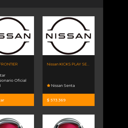
 FRONTIER
Nissan KICKS PLAY SENSE MT
tar
onario Oficial
N
Nissan Senta
tar
$ 573.369