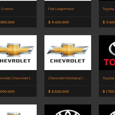
t Cronos
Fiat Leapmotor
Toyota 
.560.000
$ 9.450.000
$ 3.40
Chevrolet Chevrolet tracker AT
Chevrolet Montana 1.2 lt
Toyota 
.000.000
$ 6.500.000
$ 1.750