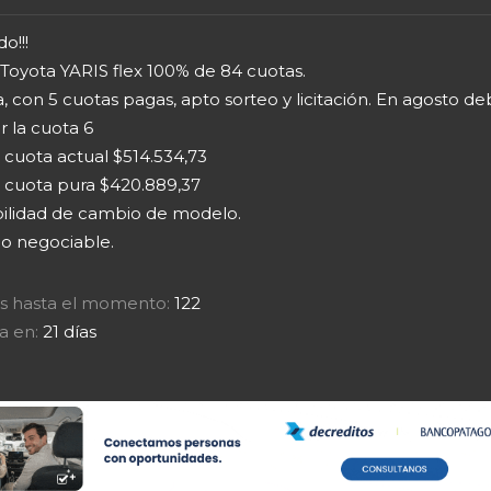
o!!!
 Toyota YARIS flex 100% de 84 cuotas.
a, con 5 cuotas pagas, apto sorteo y licitación. En agosto d
 la cuota 6
 cuota actual $514.534,73
r cuota pura $420.889,37
bilidad de cambio de modelo.
io negociable.
tas hasta el momento:
122
a en:
21 días