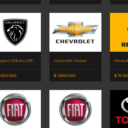
Peugeot 208 ALLURE AM25
Chevrolet Tracker
.500.000
$ 1.800.000
$ 10.3