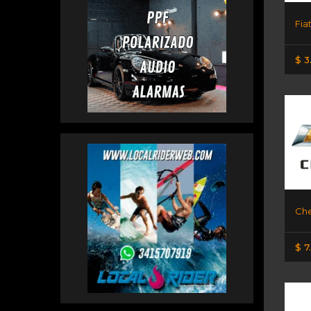
Fia
$ 3
$ 7