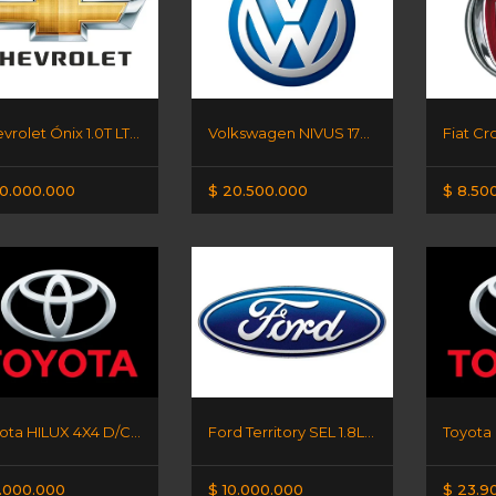
Chevrolet Ónix 1.0T LT - ADJUDICADO
Volkswagen NIVUS 170 TSI MT
Fiat Cr
0.000.000
$ 20.500.000
$ 8.50
Toyota HILUX 4X4 D/C DX
Ford Territory SEL 1.8L AT
.000.000
$ 10.000.000
$ 23.9