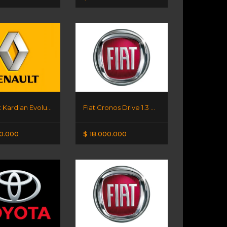
Renault Kardian Evolution 1.6 MY2
Fiat Cronos Drive 1.3 GSE
00.000
$ 18.000.000