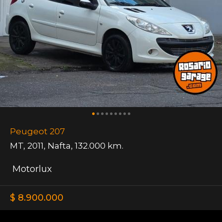
Peugeot 207
MT
,
2011
,
Nafta
,
132.000 km.
Motorlux
$ 8.900.000