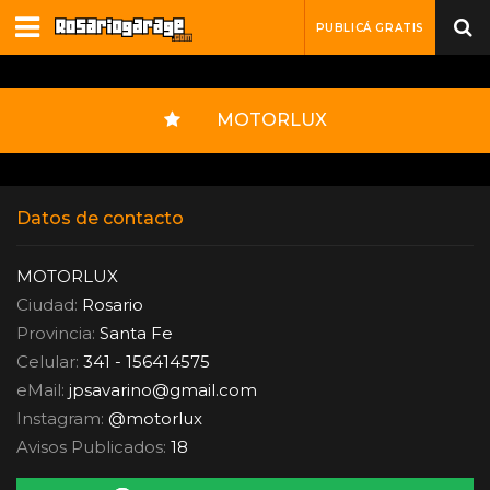
PUBLICÁ GRATIS
MOTORLUX
Datos de contacto
MOTORLUX
Ciudad:
Rosario
Provincia:
Santa Fe
Celular:
341 - 156414575
eMail:
jpsavarino
@
gmail.com
Instagram:
@motorlux
Avisos Publicados:
18