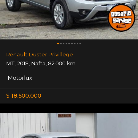
Renault Duster Privillege
MT
,
2018
,
Nafta
,
82.000 km.
Motorlux
$ 18.500.000