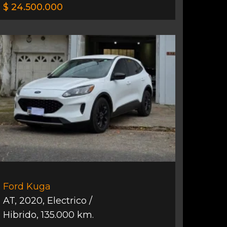
$ 24.500.000
Ford Kuga
AT
,
2020
,
Electrico /
Hibrido
,
135.000 km.