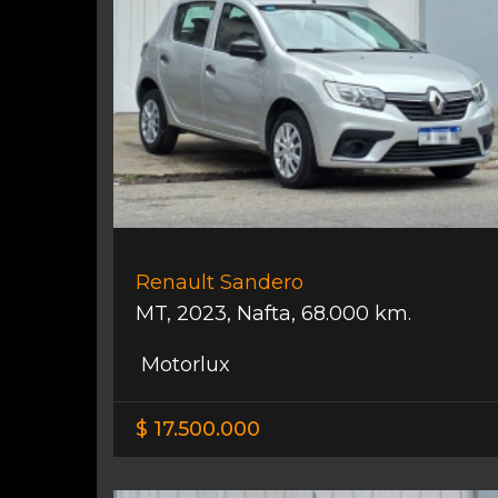
Renault Sandero
MT
,
2023
,
Nafta
,
68.000 km.
Motorlux
$ 17.500.000