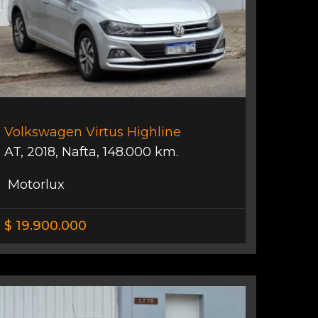
Volkswagen Virtus Highline
AT
,
2018
,
Nafta
,
148.000 km.
Motorlux
$ 19.900.000