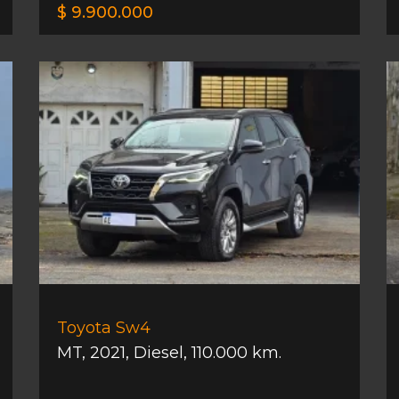
$ 9.900.000
Toyota Sw4
MT
,
2021
,
Diesel
,
110.000 km.