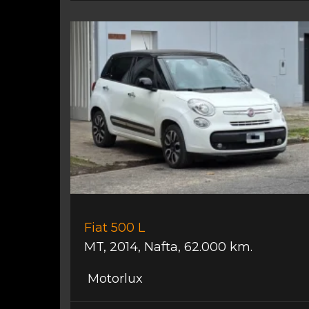
Fiat 500 L
MT
,
2014
,
Nafta
,
62.000 km.
Motorlux