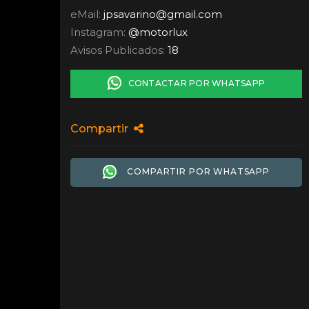
eMail:
jpsavarino
@
gmail.com
Instagram:
@motorlux
Avisos Publicados:
18
CONTACTAR POR WHATSAPP
Compartir
COMPARTIR POR WHATSAPP