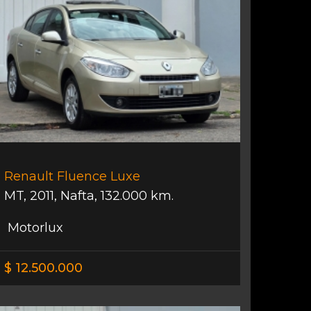
Renault Fluence Luxe
MT
,
2011
,
Nafta
,
132.000 km.
Motorlux
$ 12.500.000