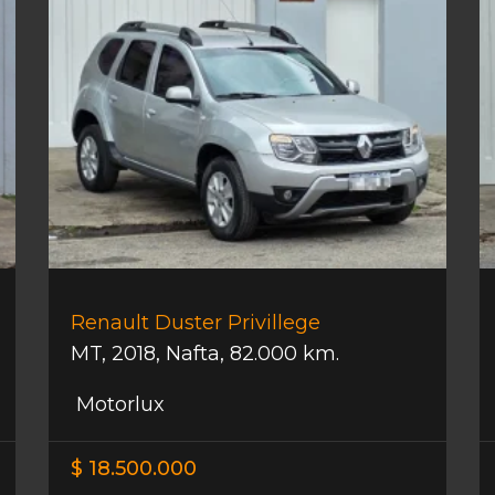
Renault Duster Privillege
MT
,
2018
,
Nafta
,
82.000 km.
Motorlux
$ 18.500.000