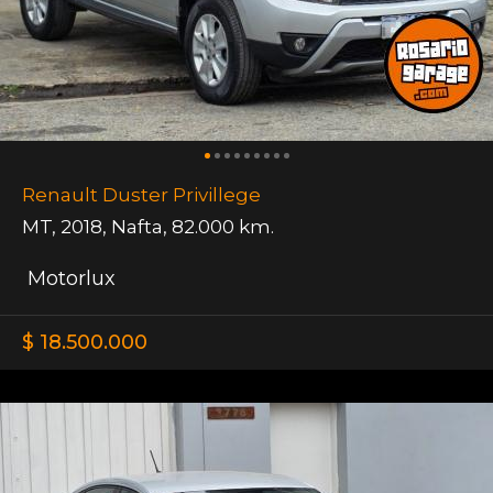
Renault Duster Privillege
MT
,
2018
,
Nafta
,
82.000 km.
Motorlux
$ 18.500.000