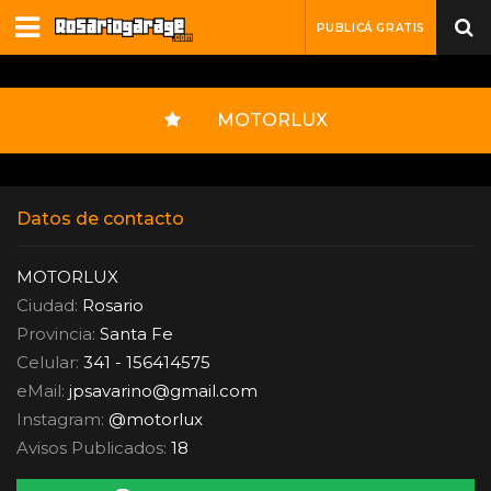
PUBLICÁ GRATIS
MOTORLUX
Datos de contacto
MOTORLUX
Ciudad:
Rosario
Provincia:
Santa Fe
Celular:
341 - 156414575
eMail:
jpsavarino
@
gmail.com
Instagram:
@motorlux
Avisos Publicados:
18