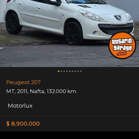
Peugeot 207
MT
,
2011
,
Nafta
,
132.000 km.
Motorlux
$ 8.900.000