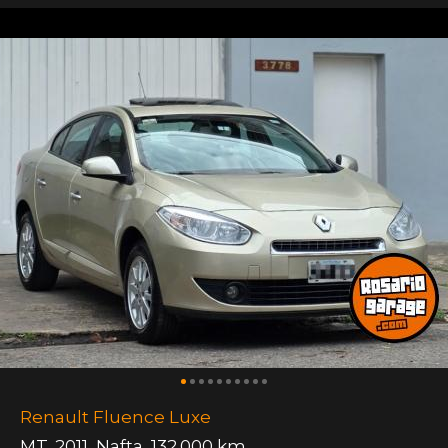
Renault Fluence Luxe
MT
,
2011
,
Nafta
,
132.000 km.