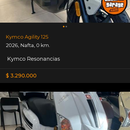
Kymco Agility 125
2026
,
Nafta
,
0 km.
Kymco Resonancias
$ 3.290.000