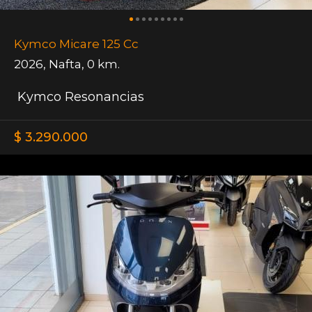
Kymco Micare 125 Cc
2026
,
Nafta
,
0 km.
Kymco Resonancias
$ 3.290.000