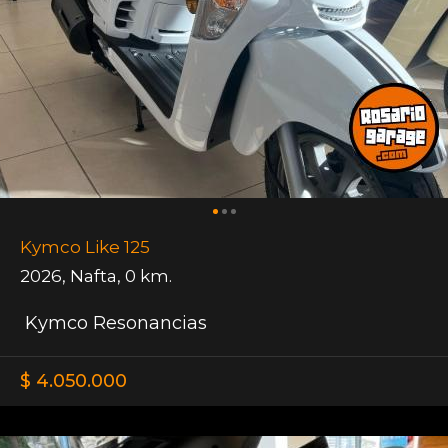
Kymco Like 125
2026
,
Nafta
,
0 km.
Kymco Resonancias
$ 4.050.000