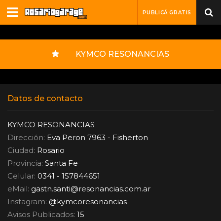
PUBLICÁ GRATIS
KYMCO RESONANCIAS
Datos de contacto
KYMCO RESONANCIAS
Dirección:
Eva Peron 7963 - Fisherton
Ciudad:
Rosario
Provincia:
Santa Fe
Celular:
0341 - 157844651
eMail:
gastn.santi
@
resonancias.com.ar
Instagram:
@kymcoresonancias
Avisos Publicados:
15