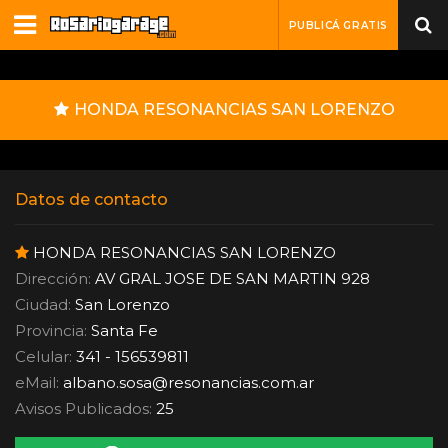
PUBLICÁ GRATIS
HONDA RESONANCIAS SAN LORENZO
Datos de contacto
HONDA RESONANCIAS SAN LORENZO
Dirección:
AV GRAL JOSE DE SAN MARTIN 928
Ciudad:
San Lorenzo
Provincia:
Santa Fe
Celular:
341 - 156539811
eMail:
albano.sosa
@
resonancias.com.ar
Avisos Publicados:
25