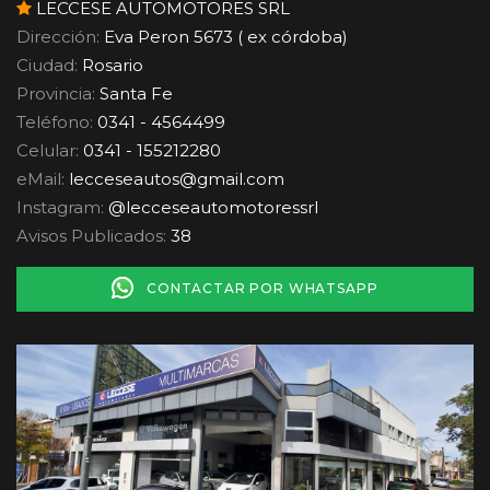
LECCESE AUTOMOTORES SRL
Dirección:
Eva Peron 5673 ( ex córdoba)
Ciudad:
Rosario
Provincia:
Santa Fe
Teléfono:
0341 - 4564499
Celular:
0341 - 155212280
eMail:
lecceseautos
@
gmail.com
Instagram:
@lecceseautomotoressrl
Avisos Publicados:
38
CONTACTAR POR WHATSAPP