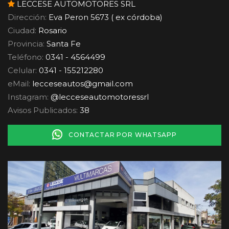
LECCESE AUTOMOTORES SRL
Dirección:
Eva Peron 5673 ( ex córdoba)
Ciudad:
Rosario
Provincia:
Santa Fe
Teléfono:
0341 - 4564499
Celular:
0341 - 155212280
eMail:
lecceseautos
@
gmail.com
Instagram:
@lecceseautomotoressrl
Avisos Publicados:
38
CONTACTAR POR WHATSAPP