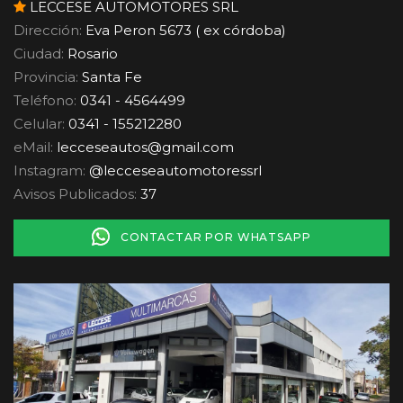
LECCESE AUTOMOTORES SRL
Dirección:
Eva Peron 5673 ( ex córdoba)
Ciudad:
Rosario
Provincia:
Santa Fe
Teléfono:
0341 - 4564499
Celular:
0341 - 155212280
eMail:
lecceseautos
@
gmail.com
Instagram:
@lecceseautomotoressrl
Avisos Publicados:
37
CONTACTAR POR WHATSAPP