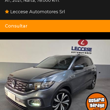
AT
,
2021
,
Nafta
,
78.000 km.
Leccese Automotores Srl
Consultar