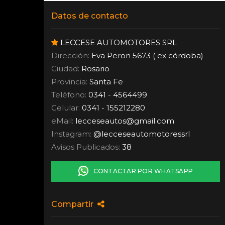
Datos de contacto
LECCESE AUTOMOTORES SRL
Dirección:
Eva Peron 5673 ( ex córdoba)
Ciudad:
Rosario
Provincia:
Santa Fe
Teléfono:
0341 - 4564499
Celular:
0341 - 155212280
eMail:
lecceseautos
@
gmail.com
Instagram:
@lecceseautomotoressrl
Avisos Publicados:
38
CONTACTAR POR WHATSAPP
Compartir