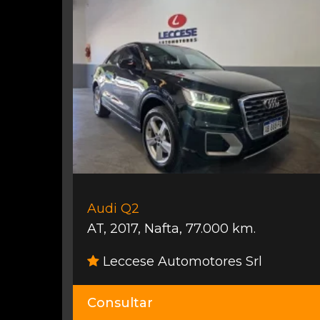
Audi Q2
AT
,
2017
,
Nafta
,
77.000 km.
Leccese Automotores Srl
Consultar