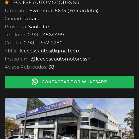
LECCESE AUTOMOTORES SRL
Dirección:
Eva Peron 5673 ( ex córdoba)
Ciudad:
Rosario
Provincia:
Santa Fe
Teléfono:
0341 - 4564499
Celular:
0341 - 155212280
eMail:
lecceseautos
@
gmail.com
Instagram:
@lecceseautomotoressrl
Avisos Publicados:
38
CONTACTAR POR WHATSAPP