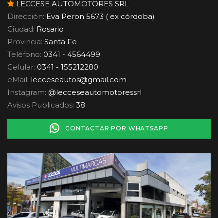
LECCESE AUTOMOTORES SRL
Dirección:
Eva Peron 5673 ( ex córdoba)
Ciudad:
Rosario
Provincia:
Santa Fe
Teléfono:
0341 - 4564499
Celular:
0341 - 155212280
eMail:
lecceseautos
@
gmail.com
Instagram:
@lecceseautomotoressrl
Avisos Publicados:
38
CONTACTAR POR WHATSAPP