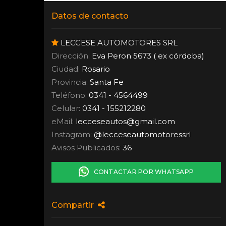
Datos de contacto
LECCESE AUTOMOTORES SRL
Dirección:
Eva Peron 5673 ( ex córdoba)
Ciudad:
Rosario
Provincia:
Santa Fe
Teléfono:
0341 - 4564499
Celular:
0341 - 155212280
eMail:
lecceseautos
@
gmail.com
Instagram:
@lecceseautomotoressrl
Avisos Publicados:
36
CONTACTAR POR WHATSAPP
Compartir