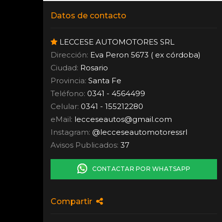
Datos de contacto
LECCESE AUTOMOTORES SRL
Dirección:
Eva Peron 5673 ( ex córdoba)
Ciudad:
Rosario
Provincia:
Santa Fe
Teléfono:
0341 - 4564499
Celular:
0341 - 155212280
eMail:
lecceseautos
@
gmail.com
Instagram:
@lecceseautomotoressrl
Avisos Publicados:
37
CONTACTAR POR WHATSAPP
Compartir