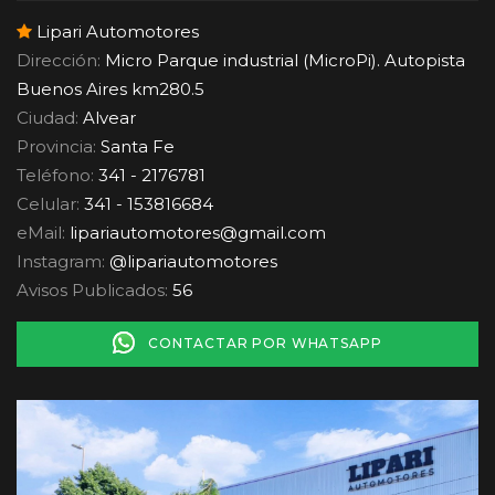
Lipari Automotores
Dirección:
Micro Parque industrial (MicroPi). Autopista
Buenos Aires km280.5
Ciudad:
Alvear
Provincia:
Santa Fe
Teléfono:
341 - 2176781
Celular:
341 - 153816684
eMail:
lipariautomotores
@
gmail.com
Instagram:
@lipariautomotores
Avisos Publicados:
56
CONTACTAR POR WHATSAPP