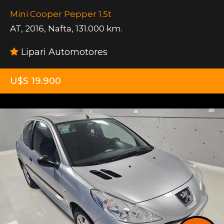
Mini Cooper Pepper 1.5t
AT
,
2016
,
Nafta
,
131.000 km.
Lipari Automotores
U$S 19.900