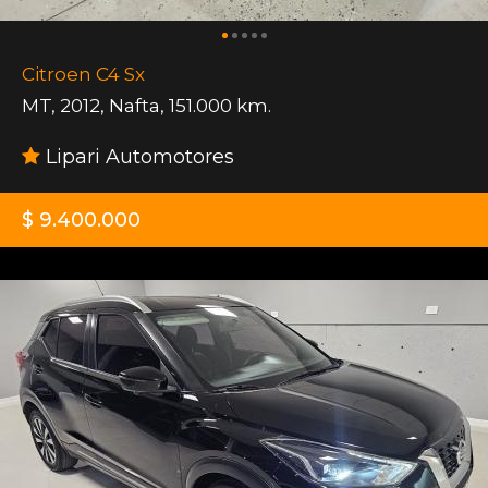
Citroen C4 Sx
MT
,
2012
,
Nafta
,
151.000 km.
Lipari Automotores
$ 9.400.000