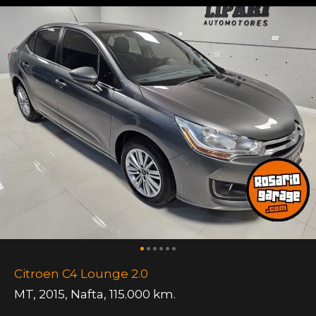
Citroen C4 Lounge 2.0
MT
,
2015
,
Nafta
,
115.000 km.