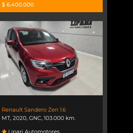
$ 6.400.000
Renault Sandero Zen 1.6
MT
,
2020
,
GNC
,
103.000 km.
Lipari Automotores