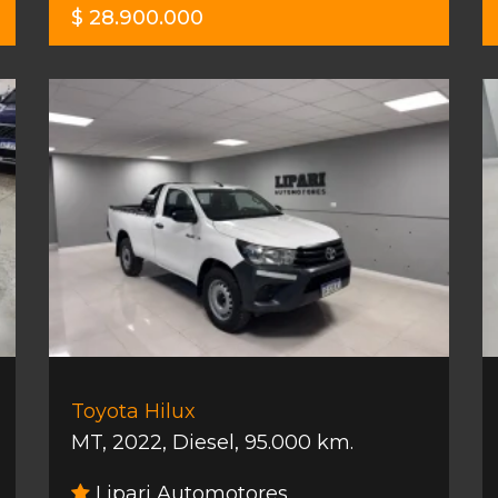
$ 28.900.000
Toyota Hilux
MT
,
2022
,
Diesel
,
95.000 km.
Lipari Automotores