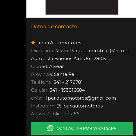
Datos de contacto
Lipari Automotores
Dirección:
Micro Parque industrial (MicroPi).
Autopista Buenos Aires km280.5
Ciudad:
Alvear
Provincia:
Santa Fe
Teléfono:
341 - 2176781
Celular:
341 - 153816684
eMail:
lipariautomotores
@
gmail.com
Instagram:
@lipariautomotores
Avisos Publicados:
56
CONTACTAR POR WHATSAPP