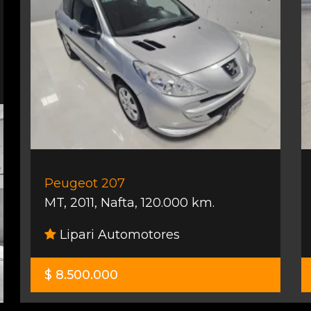
Peugeot 207
MT
,
2011
,
Nafta
,
120.000 km.
Lipari Automotores
$ 8.500.000