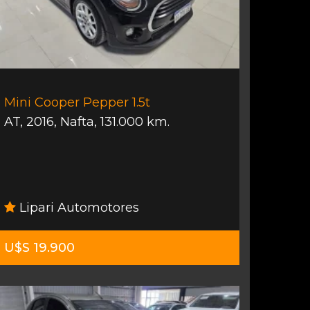
Mini Cooper Pepper 1.5t
AT
,
2016
,
Nafta
,
131.000 km.
Lipari Automotores
U$S 19.900