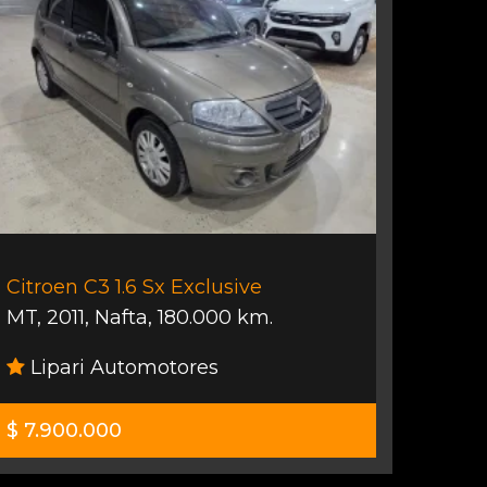
Citroen C3 1.6 Sx Exclusive
MT
,
2011
,
Nafta
,
180.000 km.
Lipari Automotores
$ 7.900.000