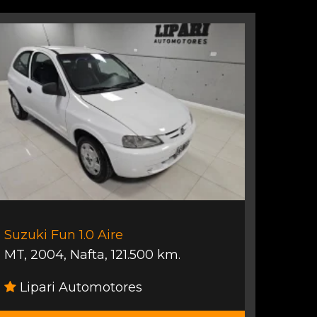
Suzuki Fun 1.0 Aire
MT
,
2004
,
Nafta
,
121.500 km.
Lipari Automotores