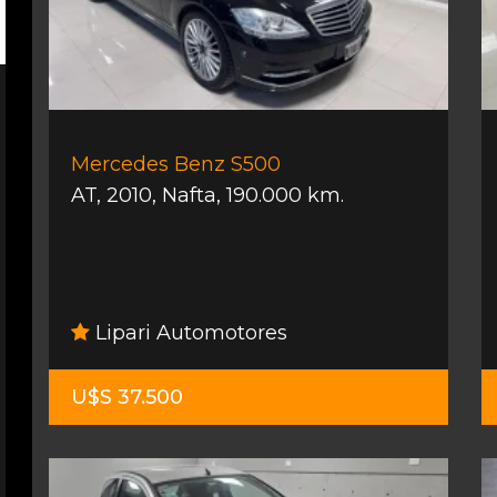
Mercedes Benz S500
AT
,
2010
,
Nafta
,
190.000 km.
Lipari Automotores
U$S 37.500