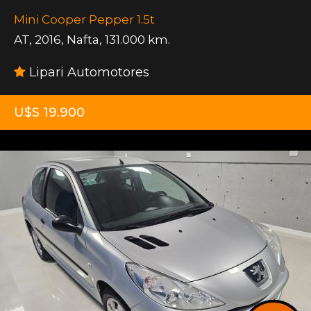
Mini Cooper Pepper 1.5t
AT
,
2016
,
Nafta
,
131.000 km.
Lipari Automotores
U$S 19.900