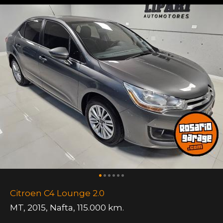
Citroen C4 Lounge 2.0
MT
,
2015
,
Nafta
,
115.000 km.