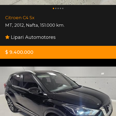
Citroen C4 Sx
MT
,
2012
,
Nafta
,
151.000 km.
Lipari Automotores
$ 9.400.000