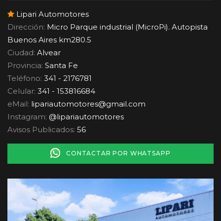
Lipari Automotores
Dirección:
Micro Parque industrial (MicroPi). Autopista
Buenos Aires km280.5
Ciudad:
Alvear
Provincia:
Santa Fe
Teléfono:
341 - 2176781
Celular:
341 - 153816684
eMail:
lipariautomotores
@
gmail.com
Instagram:
@lipariautomotores
Avisos Publicados:
56
CONTACTAR POR WHATSAPP