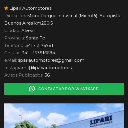
Lipari Automotores
Dirección:
Micro Parque industrial (MicroPi). Autopista
Buenos Aires km280.5
Ciudad:
Alvear
Provincia:
Santa Fe
Teléfono:
341 - 2176781
Celular:
341 - 153816684
eMail:
lipariautomotores
@
gmail.com
Instagram:
@lipariautomotores
Avisos Publicados:
56
CONTACTAR POR WHATSAPP