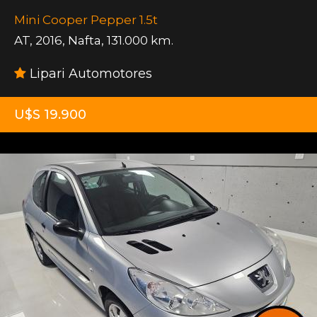
Mini Cooper Pepper 1.5t
AT
,
2016
,
Nafta
,
131.000 km.
Lipari Automotores
U$S 19.900