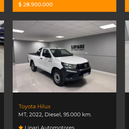
$ 28.900.000
Toyota Hilux
MT
,
2022
,
Diesel
,
95.000 km.
Lipari Automotores