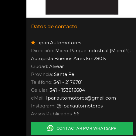
Datos de contacto
Lipari Automotores
Dirección:
Micro Parque industrial (MicroPi).
Autopista Buenos Aires km280.5
Ciudad:
Alvear
Provincia:
Santa Fe
Teléfono:
341 - 2176781
Celular:
341 - 153816684
eMail:
lipariautomotores
@
gmail.com
Instagram:
@lipariautomotores
Avisos Publicados:
56
CONTACTAR POR WHATSAPP