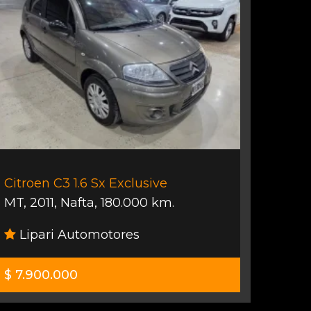
Citroen C3 1.6 Sx Exclusive
MT
,
2011
,
Nafta
,
180.000 km.
Lipari Automotores
$ 7.900.000