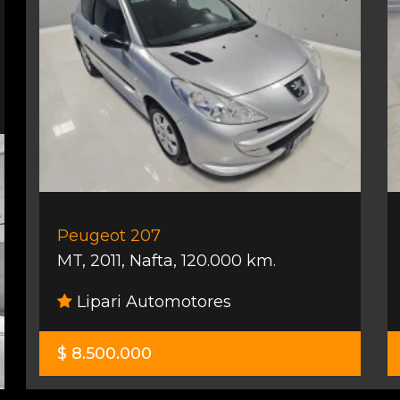
Peugeot 207
MT
,
2011
,
Nafta
,
120.000 km.
Lipari Automotores
$ 8.500.000