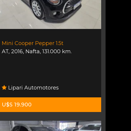
Mini Cooper Pepper 1.5t
AT
,
2016
,
Nafta
,
131.000 km.
Lipari Automotores
U$S 19.900