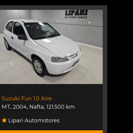
Suzuki Fun 1.0 Aire
MT
,
2004
,
Nafta
,
121.500 km.
Lipari Automotores