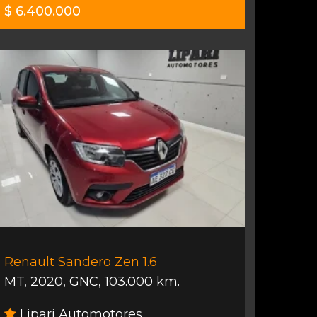
$ 6.400.000
Renault Sandero Zen 1.6
MT
,
2020
,
GNC
,
103.000 km.
Lipari Automotores