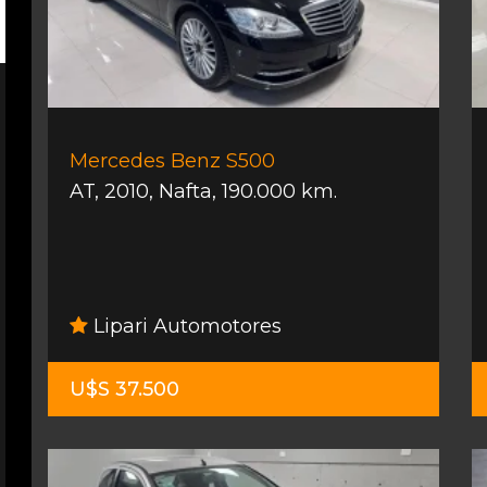
Mercedes Benz S500
AT
,
2010
,
Nafta
,
190.000 km.
Lipari Automotores
U$S 37.500