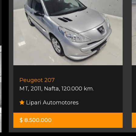
Peugeot 207
MT
,
2011
,
Nafta
,
120.000 km.
Lipari Automotores
$ 8.500.000