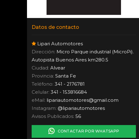
Datos de contacto
Lipari Automotores
Dirección:
Micro Parque industrial (MicroPi).
Autopista Buenos Aires km280.5
Ciudad:
Alvear
Provincia:
Santa Fe
Teléfono:
341 - 2176781
Celular:
341 - 153816684
eMail:
lipariautomotores
@
gmail.com
Instagram:
@lipariautomotores
Avisos Publicados:
56
CONTACTAR POR WHATSAPP