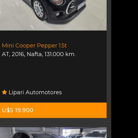
Mini Cooper Pepper 1.5t
AT
,
2016
,
Nafta
,
131.000 km.
Lipari Automotores
U$S 19.900