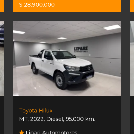
$ 28.900.000
Toyota Hilux
MT
,
2022
,
Diesel
,
95.000 km.
Lipari Automotores