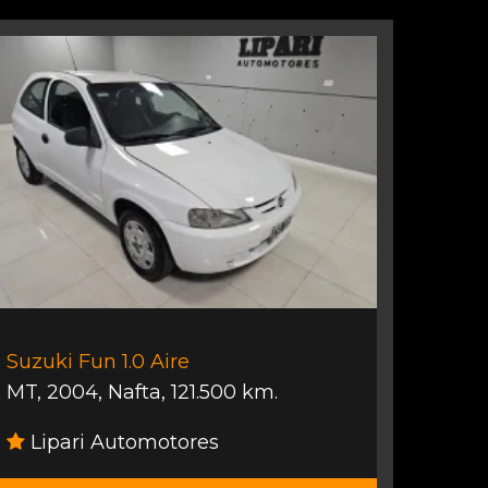
Suzuki Fun 1.0 Aire
MT
,
2004
,
Nafta
,
121.500 km.
Lipari Automotores