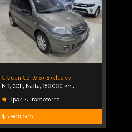
Citroen C3 1.6 Sx Exclusive
MT
,
2011
,
Nafta
,
180.000 km.
Lipari Automotores
$ 7.900.000