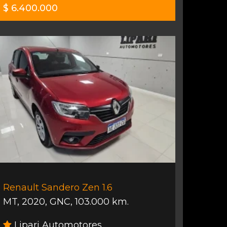
$ 6.400.000
Renault Sandero Zen 1.6
MT
,
2020
,
GNC
,
103.000 km.
Lipari Automotores