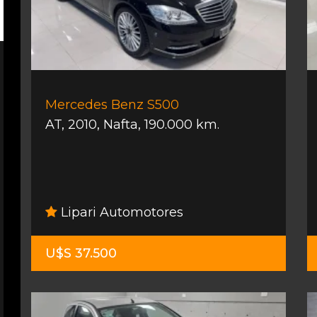
Mercedes Benz S500
AT
,
2010
,
Nafta
,
190.000 km.
Lipari Automotores
U$S 37.500