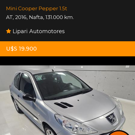
Mini Cooper Pepper 1.5t
AT
,
2016
,
Nafta
,
131.000 km.
Lipari Automotores
U$S 19.900