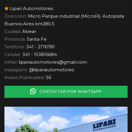
Lipari Automotores
Dirección:
Micro Parque industrial (MicroPi). Autopista
Buenos Aires km280.5
Ciudad:
Alvear
Provincia:
Santa Fe
Teléfono:
341 - 2176781
Celular:
341 - 153816684
eMail:
lipariautomotores
@
gmail.com
Instagram:
@lipariautomotores
Avisos Publicados:
56
CONTACTAR POR WHATSAPP