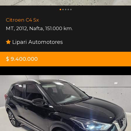
Citroen C4 Sx
MT
,
2012
,
Nafta
,
151.000 km.
Lipari Automotores
$ 9.400.000