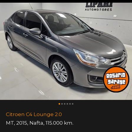
Citroen C4 Lounge 2.0
MT
,
2015
,
Nafta
,
115.000 km.