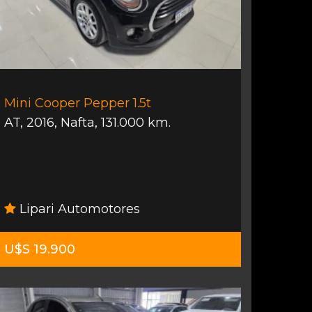
Mini Cooper Pepper 1.5t
AT
,
2016
,
Nafta
,
131.000 km.
Lipari Automotores
U$S 19.900