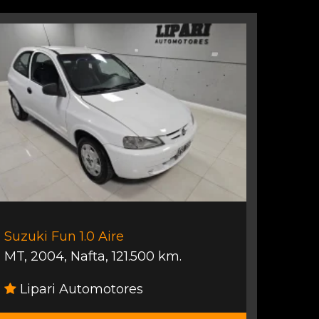
Suzuki Fun 1.0 Aire
MT
,
2004
,
Nafta
,
121.500 km.
Lipari Automotores