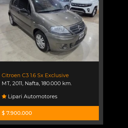
Citroen C3 1.6 Sx Exclusive
MT
,
2011
,
Nafta
,
180.000 km.
Lipari Automotores
$ 7.900.000