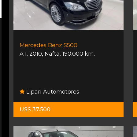
Mercedes Benz S500
AT
,
2010
,
Nafta
,
190.000 km.
Lipari Automotores
U$S 37.500