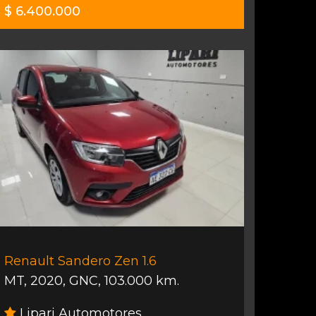
$ 6.400.000
Renault Sandero Zen 1.6
MT
,
2020
,
GNC
,
103.000 km.
Lipari Automotores