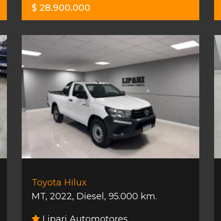
$ 28.900.000
Toyota Hilux
MT
,
2022
,
Diesel
,
95.000 km.
Lipari Automotores