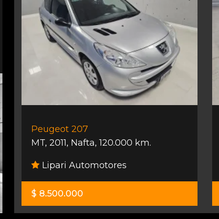
Peugeot 207
MT
,
2011
,
Nafta
,
120.000 km.
Lipari Automotores
$ 8.500.000