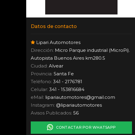
Datos de contacto
Lipari Automotores
Dirección:
Micro Parque industrial (MicroPi).
Autopista Buenos Aires km280.5
Ciudad:
Alvear
Provincia:
Santa Fe
Teléfono:
341 - 2176781
Celular:
341 - 153816684
eMail:
lipariautomotores
@
gmail.com
Instagram:
@lipariautomotores
Avisos Publicados:
56
CONTACTAR POR WHATSAPP