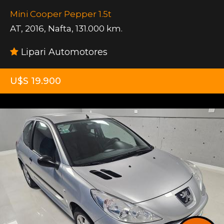
Mini Cooper Pepper 1.5t
AT
,
2016
,
Nafta
,
131.000 km.
Lipari Automotores
U$S 19.900