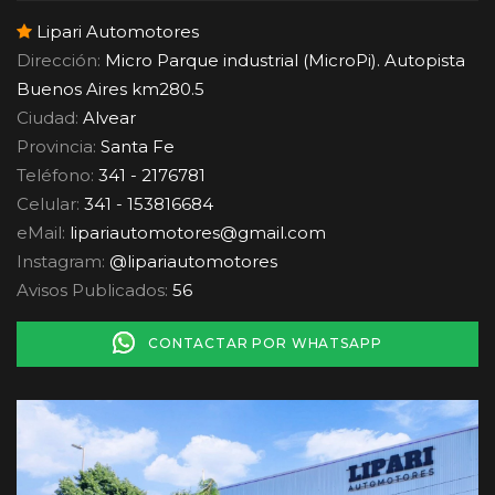
Lipari Automotores
Dirección:
Micro Parque industrial (MicroPi). Autopista
Buenos Aires km280.5
Ciudad:
Alvear
Provincia:
Santa Fe
Teléfono:
341 - 2176781
Celular:
341 - 153816684
eMail:
lipariautomotores
@
gmail.com
Instagram:
@lipariautomotores
Avisos Publicados:
56
CONTACTAR POR WHATSAPP