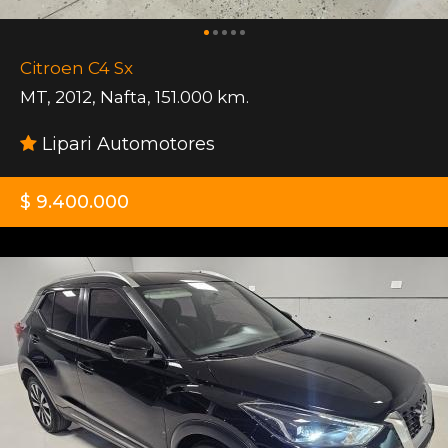
Citroen C4 Sx
MT
,
2012
,
Nafta
,
151.000 km.
Lipari Automotores
$ 9.400.000