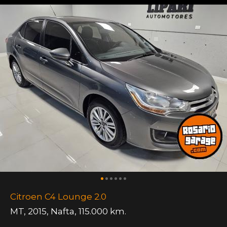
Citroen C4 Lounge 2.0
MT
,
2015
,
Nafta
,
115.000 km.