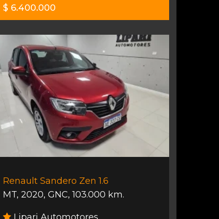
$ 6.400.000
Renault Sandero Zen 1.6
MT
,
2020
,
GNC
,
103.000 km.
Lipari Automotores