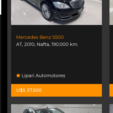
Mercedes Benz S500
AT
,
2010
,
Nafta
,
190.000 km.
Lipari Automotores
U$S 37.500