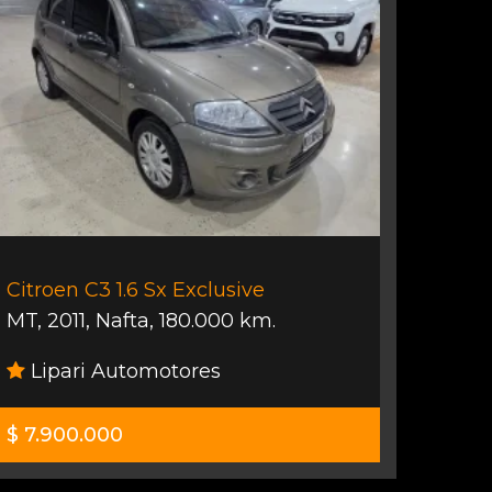
Citroen C3 1.6 Sx Exclusive
MT
,
2011
,
Nafta
,
180.000 km.
Lipari Automotores
$ 7.900.000