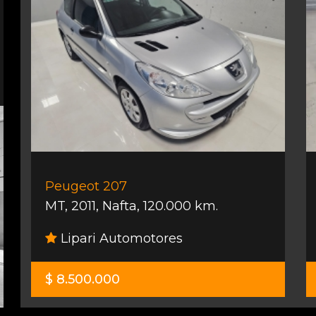
Peugeot 207
MT
,
2011
,
Nafta
,
120.000 km.
Lipari Automotores
$ 8.500.000