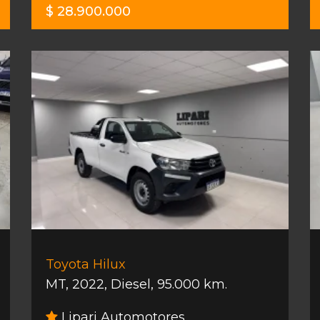
$ 28.900.000
Toyota Hilux
MT
,
2022
,
Diesel
,
95.000 km.
Lipari Automotores