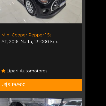
Mini Cooper Pepper 1.5t
AT
,
2016
,
Nafta
,
131.000 km.
Lipari Automotores
U$S 19.900