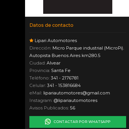
Datos de contacto
Lipari Automotores
Dirección:
Micro Parque industrial (MicroPi).
Autopista Buenos Aires km280.5
Ciudad:
Alvear
Provincia:
Santa Fe
Teléfono:
341 - 2176781
Celular:
341 - 153816684
eMail:
lipariautomotores
@
gmail.com
Instagram:
@lipariautomotores
Avisos Publicados:
56
CONTACTAR POR WHATSAPP