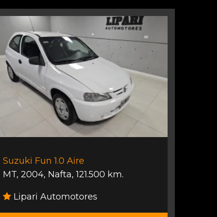
Suzuki Fun 1.0 Aire
MT
,
2004
,
Nafta
,
121.500 km.
Lipari Automotores