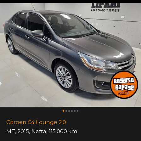
Citroen C4 Lounge 2.0
MT
,
2015
,
Nafta
,
115.000 km.