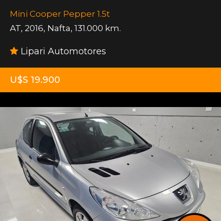
Mini Cooper Pepper 1.5t
AT
,
2016
,
Nafta
,
131.000 km.
Lipari Automotores
U$S 19.900