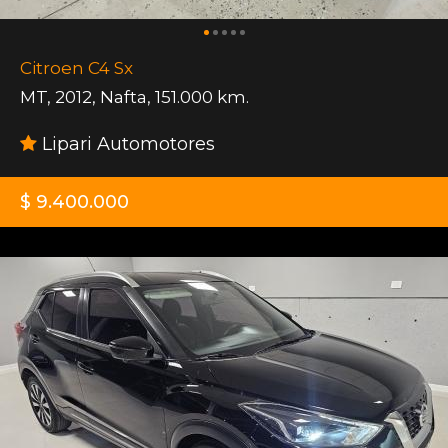
Citroen C4 Sx
MT
,
2012
,
Nafta
,
151.000 km.
Lipari Automotores
$ 9.400.000