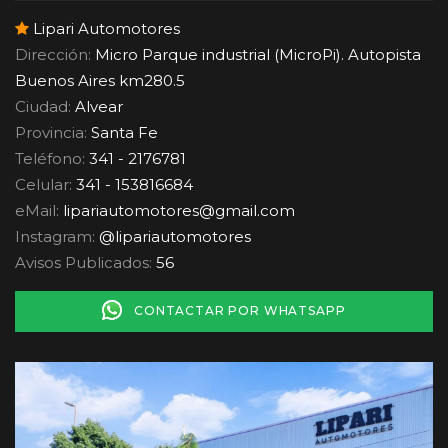
Lipari Automotores
Dirección:
Micro Parque industrial (MicroPi). Autopista
Buenos Aires km280.5
Ciudad:
Alvear
Provincia:
Santa Fe
Teléfono:
341 - 2176781
Celular:
341 - 153816684
eMail:
lipariautomotores
@
gmail.com
Instagram:
@lipariautomotores
Avisos Publicados:
56
CONTACTAR POR WHATSAPP