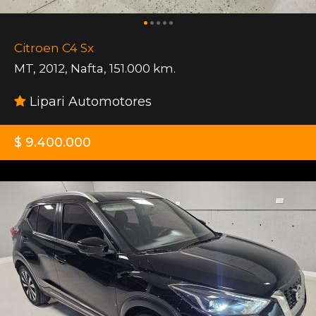
Citroen C4 Sx
MT
,
2012
,
Nafta
,
151.000 km.
Lipari Automotores
$ 9.400.000