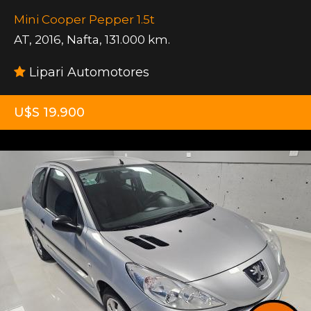
Mini Cooper Pepper 1.5t
AT
,
2016
,
Nafta
,
131.000 km.
Lipari Automotores
U$S 19.900