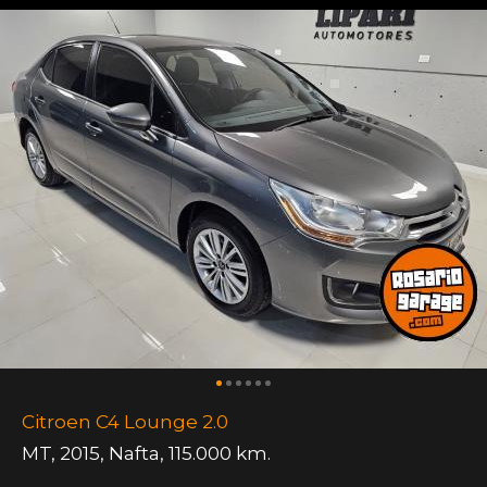
Citroen C4 Lounge 2.0
MT
,
2015
,
Nafta
,
115.000 km.