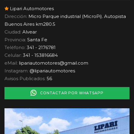
Lipari Automotores
Dirección:
Micro Parque industrial (MicroPi). Autopista
Buenos Aires km280.5
Ciudad:
Alvear
Provincia:
Santa Fe
Teléfono:
341 - 2176781
Celular:
341 - 153816684
eMail:
lipariautomotores
@
gmail.com
Instagram:
@lipariautomotores
Avisos Publicados:
56
CONTACTAR POR WHATSAPP