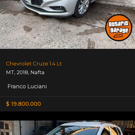
Chevrolet Cruze 1.4 Lt
MT
,
2018
,
Nafta
Franco Luciani
$ 19.800.000