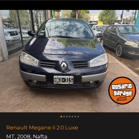
Renault Megane Ii 2.0 Luxe
MT
,
2008
,
Nafta