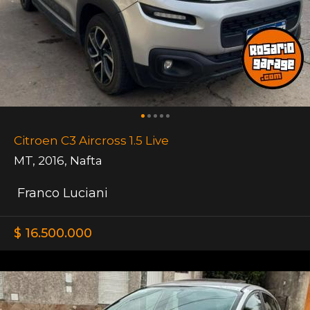
Citroen C3 Aircross 1.5 Live
MT
,
2016
,
Nafta
Franco Luciani
$ 16.500.000