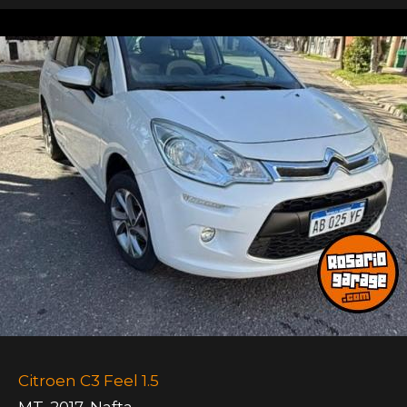
Citroen C3 Feel 1.5
MT
,
2017
,
Nafta