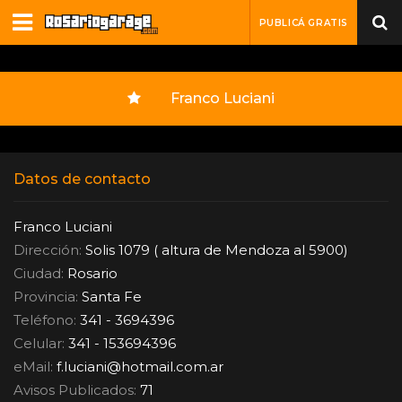
PUBLICÁ GRATIS
Franco Luciani
Datos de contacto
Franco Luciani
Dirección:
Solis 1079 ( altura de Mendoza al 5900)
Ciudad:
Rosario
Provincia:
Santa Fe
Teléfono:
341 - 3694396
Celular:
341 - 153694396
eMail:
f.luciani
@
hotmail.com.ar
Avisos Publicados:
71