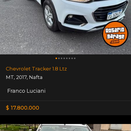
Chevrolet Tracker 1.8 Ltz
MT
,
2017
,
Nafta
Franco Luciani
$ 17.800.000