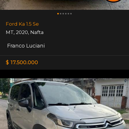
Ford Ka 1.5 Se
MT
,
2020
,
Nafta
Franco Luciani
$ 17.500.000