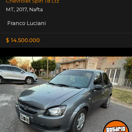
Chevrolet Spin 1.8 Ltz
MT
,
2017
,
Nafta
Franco Luciani
$ 14.500.000