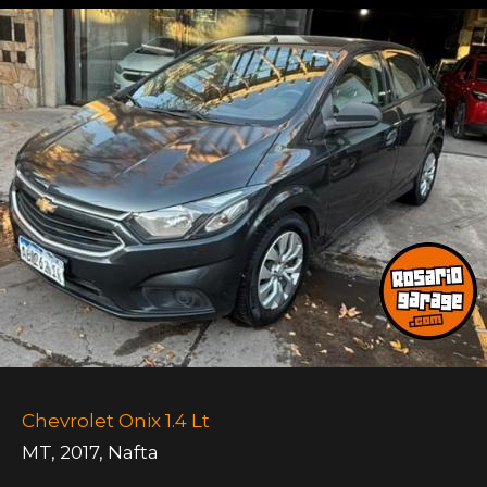
Chevrolet Onix 1.4 Lt
MT
,
2017
,
Nafta