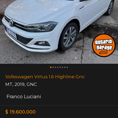
Volkswagen Virtus 1.6 Highline Gnc
MT
,
2019
,
GNC
Franco Luciani
$ 19.600.000