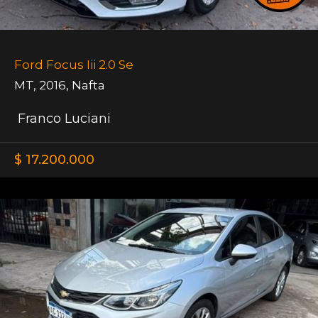
Ford Focus Iii 2.0 Se
MT
,
2016
,
Nafta
Franco Luciani
$ 17.200.000