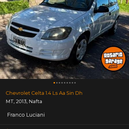
Chevrolet Celta 1.4 Ls Aa Sin Dh
MT
,
2013
,
Nafta
Franco Luciani