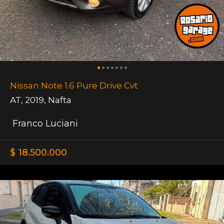
Nissan Note 1.6 Pure Drive Cvt
AT
,
2019
,
Nafta
Franco Luciani
$ 18.500.000