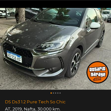
DS Ds3 1.2 Pure Tech So Chic
AT
,
2019
,
Nafta
,
30.000 km.