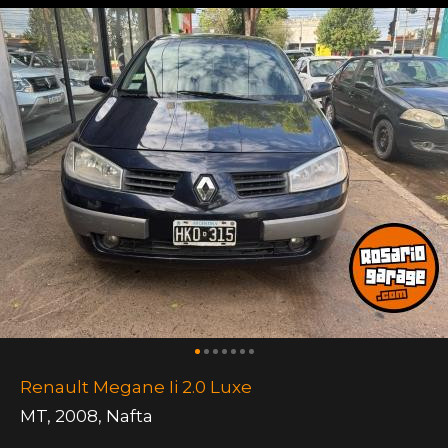
Renault Megane Ii 2.0 Luxe
MT
,
2008
,
Nafta