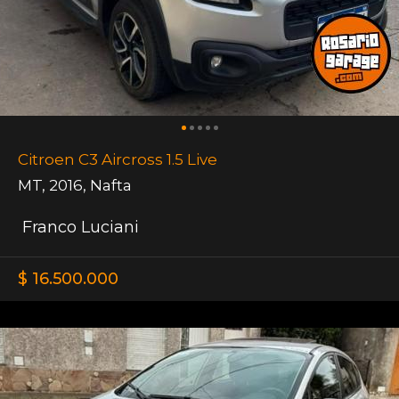
Citroen C3 Aircross 1.5 Live
MT
,
2016
,
Nafta
Franco Luciani
$ 16.500.000