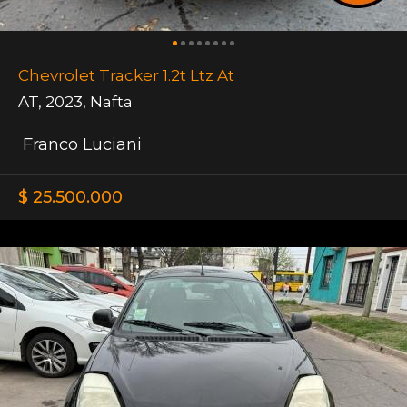
Chevrolet Tracker 1.2t Ltz At
AT
,
2023
,
Nafta
Franco Luciani
$ 25.500.000