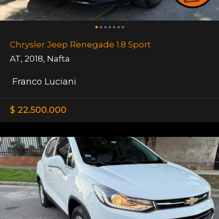
Chrysler Jeep Renegade 1.8 Sport
AT
,
2018
,
Nafta
Franco Luciani
$ 22.500.000