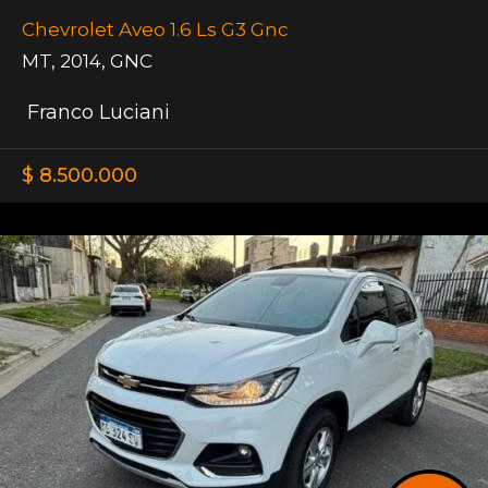
Chevrolet Aveo 1.6 Ls G3 Gnc
MT
,
2014
,
GNC
Franco Luciani
$ 8.500.000