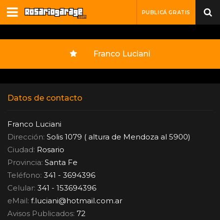
PUBLICÁ GRATIS
Franco Luciani
Datos de contacto
Franco Luciani
Dirección:
Solis 1079 ( altura de Mendoza al 5900)
Ciudad:
Rosario
Provincia:
Santa Fe
Teléfono:
341 - 3694396
Celular:
341 - 153694396
eMail:
f.luciani
@
hotmail.com.ar
Avisos Publicados:
72