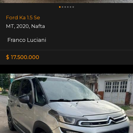
Ford Ka 1.5 Se
MT
,
2020
,
Nafta
Franco Luciani
$ 17.500.000