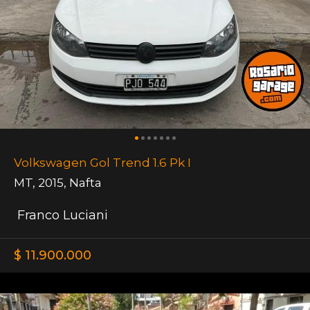
Volkswagen Gol Trend 1.6 Pk I
MT
,
2015
,
Nafta
Franco Luciani
$ 11.900.000