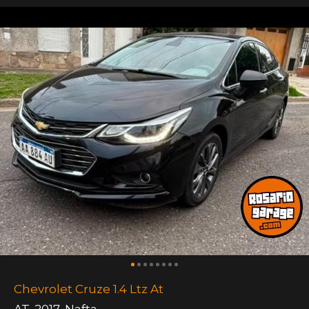
Chevrolet Cruze 1.4 Ltz At
AT
,
2017
,
Nafta