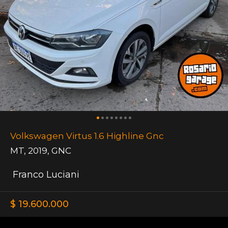
Volkswagen Virtus 1.6 Highline Gnc
MT
,
2019
,
GNC
Franco Luciani
$ 19.600.000