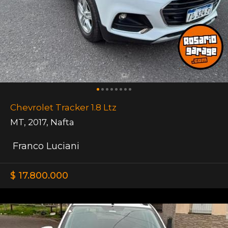
Chevrolet Tracker 1.8 Ltz
MT
,
2017
,
Nafta
Franco Luciani
$ 17.800.000