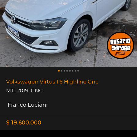
Volkswagen Virtus 1.6 Highline Gnc
MT
,
2019
,
GNC
Franco Luciani
$ 19.600.000