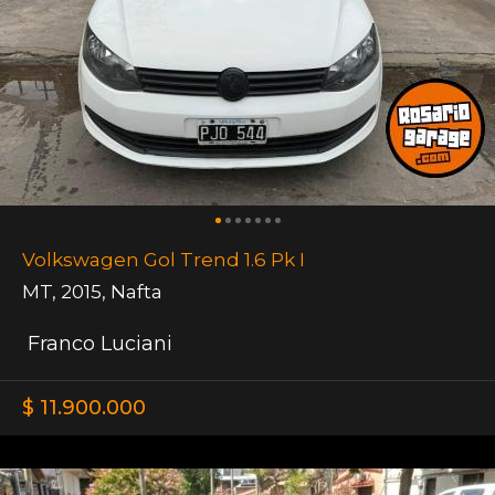
Volkswagen Gol Trend 1.6 Pk I
MT
,
2015
,
Nafta
Franco Luciani
$ 11.900.000