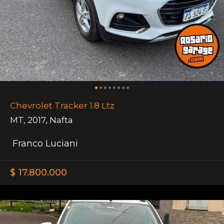
Chevrolet Tracker 1.8 Ltz
MT
,
2017
,
Nafta
Franco Luciani
$ 17.800.000