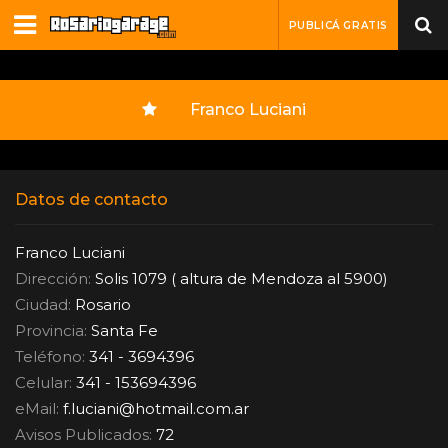
PUBLICÁ GRATIS
Franco Luciani
Datos de contacto
Franco Luciani
Dirección:
Solis 1079 ( altura de Mendoza al 5900)
Ciudad:
Rosario
Provincia:
Santa Fe
Teléfono:
341 - 3694396
Celular:
341 - 153694396
eMail:
f.luciani
@
hotmail.com.ar
Avisos Publicados:
72