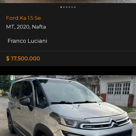
Ford Ka 1.5 Se
MT
,
2020
,
Nafta
Franco Luciani
$ 17.500.000