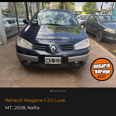
Renault Megane Ii 2.0 Luxe
MT
,
2008
,
Nafta