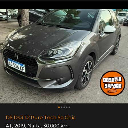
DS Ds3 1.2 Pure Tech So Chic
AT
,
2019
,
Nafta
,
30.000 km.