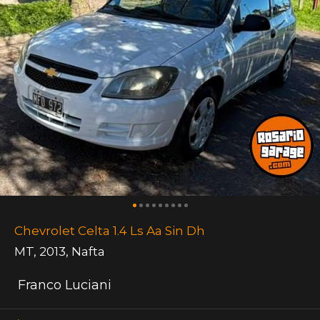
Chevrolet Celta 1.4 Ls Aa Sin Dh
MT
,
2013
,
Nafta
Franco Luciani