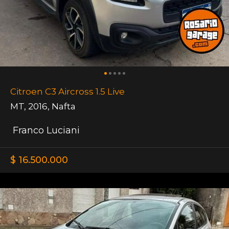
Citroen C3 Aircross 1.5 Live
MT
,
2016
,
Nafta
Franco Luciani
$ 16.500.000