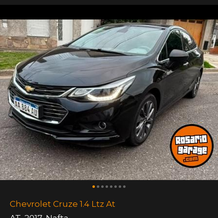
Chevrolet Cruze 1.4 Ltz At
AT
,
2017
,
Nafta