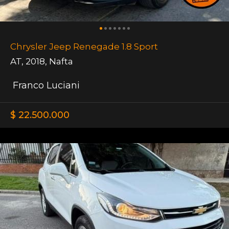
Chrysler Jeep Renegade 1.8 Sport
AT
,
2018
,
Nafta
Franco Luciani
$ 22.500.000