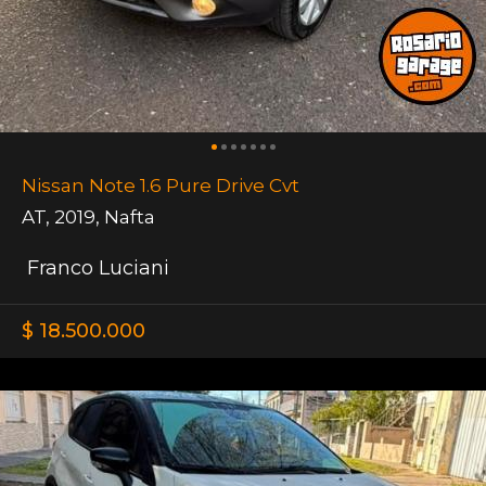
Nissan Note 1.6 Pure Drive Cvt
AT
,
2019
,
Nafta
Franco Luciani
$ 18.500.000