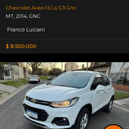
Chevrolet Aveo 1.6 Ls G3 Gnc
MT
,
2014
,
GNC
Franco Luciani
$ 8.500.000