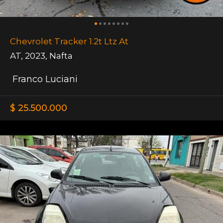
Chevrolet Tracker 1.2t Ltz At
AT
,
2023
,
Nafta
Franco Luciani
$ 25.500.000