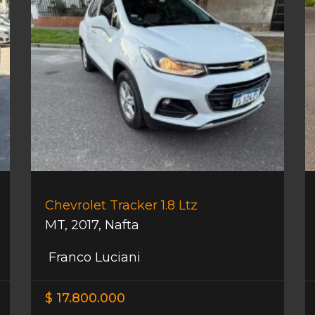
Chevrolet Tracker 1.8 Ltz
MT
,
2017
,
Nafta
Franco Luciani
$ 17.800.000