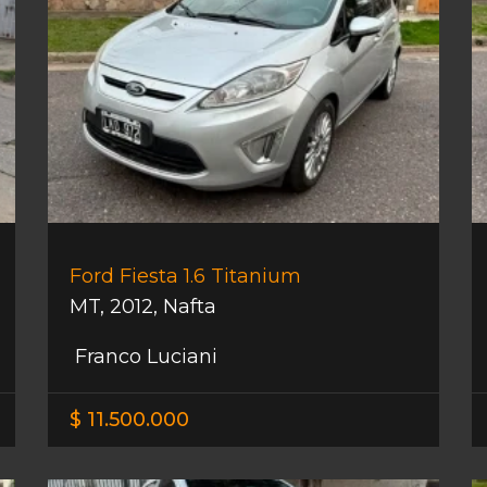
Ford Fiesta 1.6 Titanium
MT
,
2012
,
Nafta
Franco Luciani
$ 11.500.000