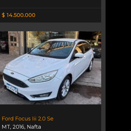
$ 14.500.000
Ford Focus Iii 2.0 Se
MT
,
2016
,
Nafta