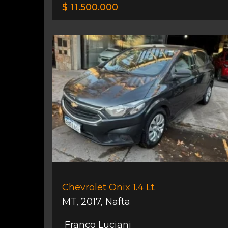
$ 11.500.000
Chevrolet Onix 1.4 Lt
MT
,
2017
,
Nafta
Franco Luciani