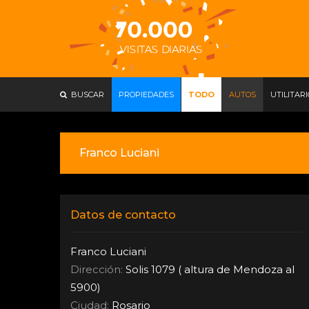
BUSCAR
PROPIEDADES
TODO
AUTOS
UTILITAR
Franco Luciani
Datos de contacto
Franco Luciani
Dirección:
Solis 1079 ( altura de Mendoza al
5900)
Ciudad:
Rosario