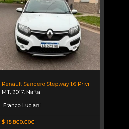
Renault Sandero Stepway 1.6 Privi
MT
,
2017
,
Nafta
Franco Luciani
$ 15.800.000