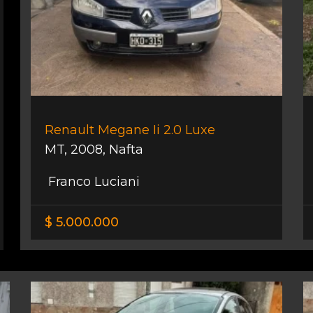
Renault Megane Ii 2.0 Luxe
MT
,
2008
,
Nafta
Franco Luciani
$ 5.000.000