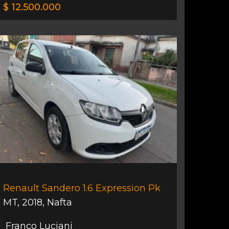
$ 12.500.000
Renault Sandero 1.6 Expression Pk
MT
,
2018
,
Nafta
Franco Luciani