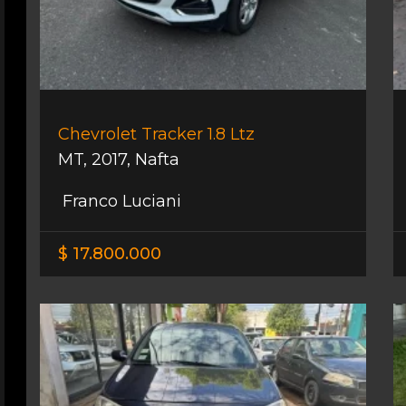
Chevrolet Tracker 1.8 Ltz
MT
,
2017
,
Nafta
Franco Luciani
$ 17.800.000