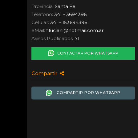
Provincia:
Santa Fe
Teléfono:
341 - 3694396
Celular:
341 - 153694396
eMail:
f.luciani
@
hotmail.com.ar
Avisos Publicados:
71
CONTACTAR POR WHATSAPP
Compartir
COMPARTIR POR WHATSAPP