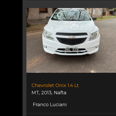
Chevrolet Onix 1.4 Lt
MT
,
2013
,
Nafta
Franco Luciani