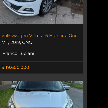
Volkswagen Virtus 1.6 Highline Gnc
MT
,
2019
,
GNC
Franco Luciani
$ 19.600.000