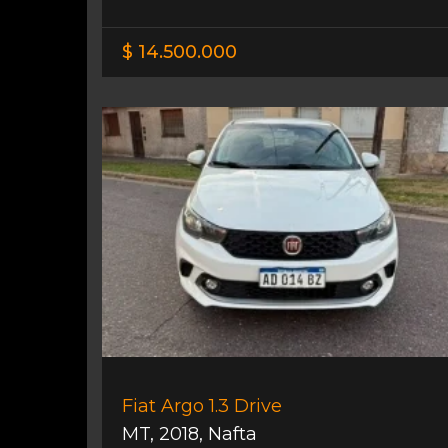
$ 14.500.000
Fiat Argo 1.3 Drive
MT
,
2018
,
Nafta