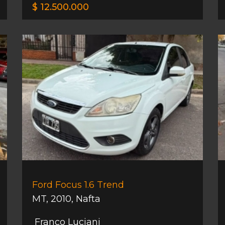
$ 12.500.000
Ford Focus 1.6 Trend
MT
,
2010
,
Nafta
Franco Luciani