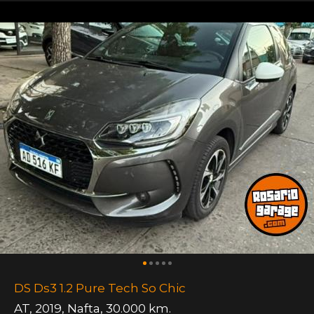
DS Ds3 1.2 Pure Tech So Chic
AT
,
2019
,
Nafta
,
30.000 km.