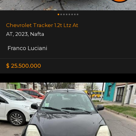
Chevrolet Tracker 1.2t Ltz At
AT
,
2023
,
Nafta
Franco Luciani
$ 25.500.000