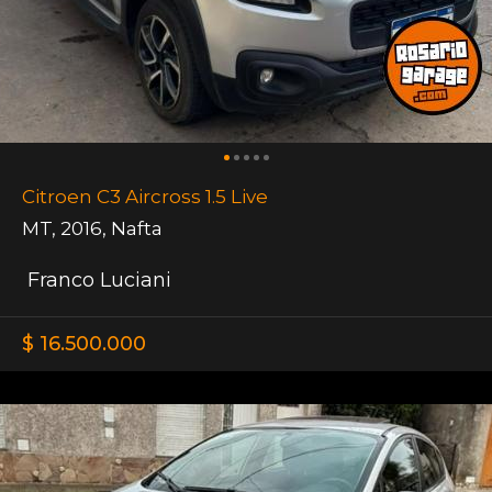
Citroen C3 Aircross 1.5 Live
MT
,
2016
,
Nafta
Franco Luciani
$ 16.500.000