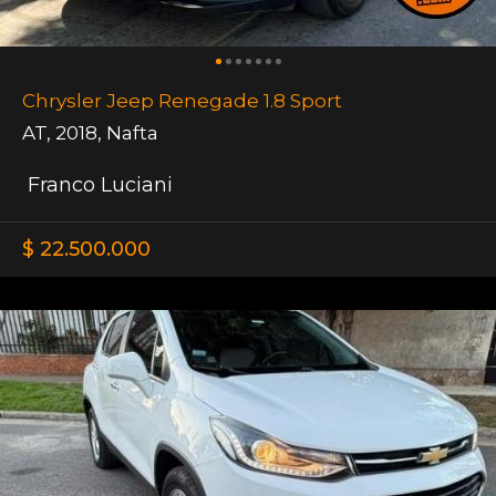
Chrysler Jeep Renegade 1.8 Sport
AT
,
2018
,
Nafta
Franco Luciani
$ 22.500.000