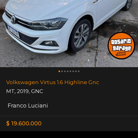
Volkswagen Virtus 1.6 Highline Gnc
MT
,
2019
,
GNC
Franco Luciani
$ 19.600.000