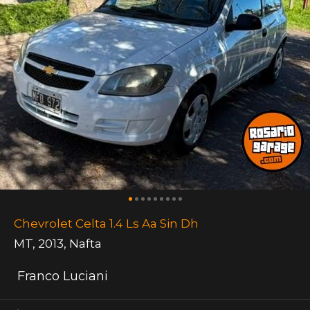
Chevrolet Celta 1.4 Ls Aa Sin Dh
MT
,
2013
,
Nafta
Franco Luciani