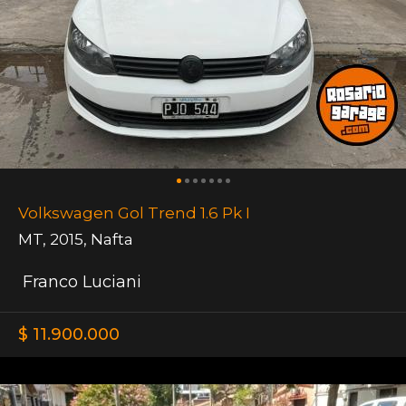
Volkswagen Gol Trend 1.6 Pk I
MT
,
2015
,
Nafta
Franco Luciani
$ 11.900.000