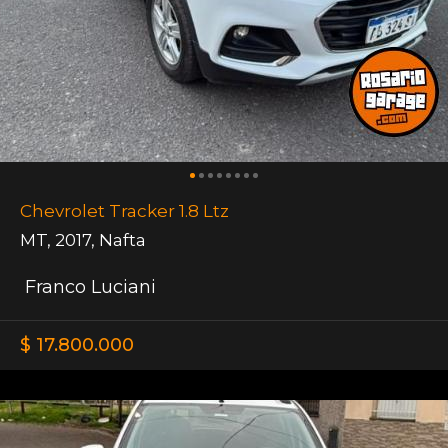
Chevrolet Tracker 1.8 Ltz
MT
,
2017
,
Nafta
Franco Luciani
$ 17.800.000