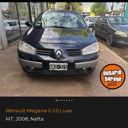
Renault Megane Ii 2.0 Luxe
MT
,
2008
,
Nafta