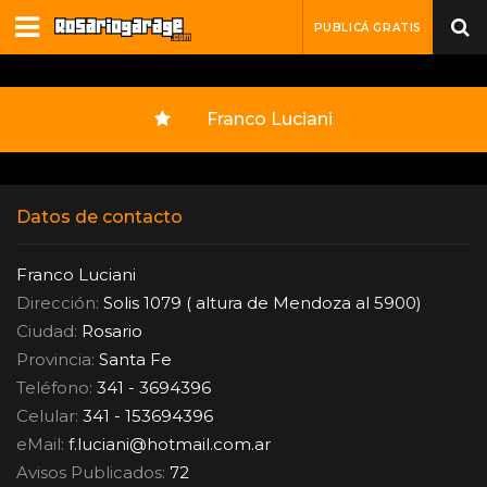
PUBLICÁ GRATIS
Franco Luciani
Datos de contacto
Franco Luciani
Dirección:
Solis 1079 ( altura de Mendoza al 5900)
Ciudad:
Rosario
Provincia:
Santa Fe
Teléfono:
341 - 3694396
Celular:
341 - 153694396
eMail:
f.luciani
@
hotmail.com.ar
Avisos Publicados:
72