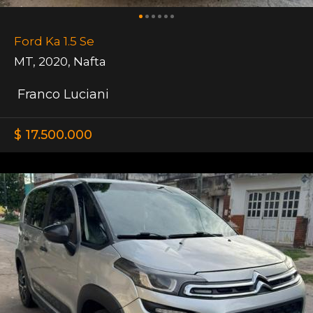
Ford Ka 1.5 Se
MT
,
2020
,
Nafta
Franco Luciani
$ 17.500.000