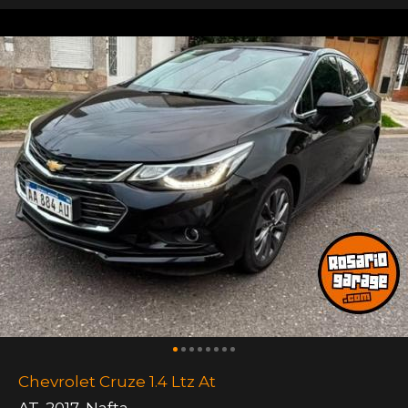
Chevrolet Cruze 1.4 Ltz At
AT
,
2017
,
Nafta