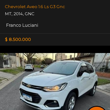
Chevrolet Aveo 1.6 Ls G3 Gnc
MT
,
2014
,
GNC
Franco Luciani
$ 8.500.000