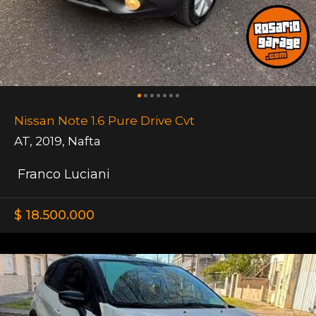
Nissan Note 1.6 Pure Drive Cvt
AT
,
2019
,
Nafta
Franco Luciani
$ 18.500.000