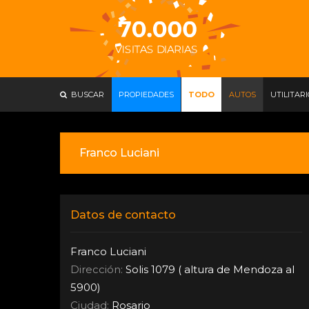
BUSCAR
PROPIEDADES
TODO
AUTOS
UTILITAR
Franco Luciani
Datos de contacto
Franco Luciani
Dirección:
Solis 1079 ( altura de Mendoza al
5900)
Ciudad:
Rosario