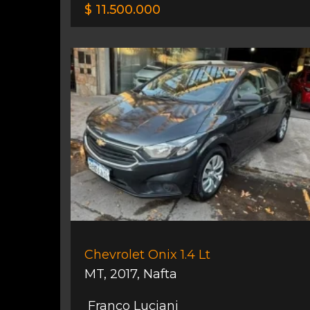
$ 11.500.000
Chevrolet Onix 1.4 Lt
MT
,
2017
,
Nafta
Franco Luciani