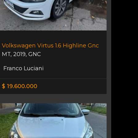
Volkswagen Virtus 1.6 Highline Gnc
MT
,
2019
,
GNC
Franco Luciani
$ 19.600.000