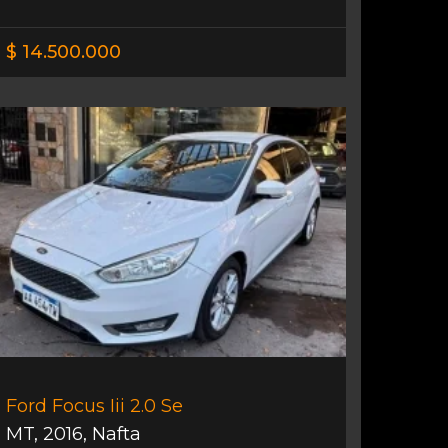
$ 14.500.000
Ford Focus Iii 2.0 Se
MT
,
2016
,
Nafta