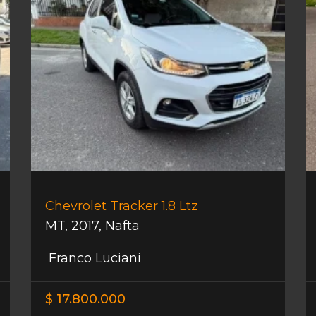
Chevrolet Tracker 1.8 Ltz
MT
,
2017
,
Nafta
Franco Luciani
$ 17.800.000