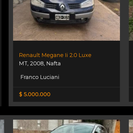
Renault Megane Ii 2.0 Luxe
MT
,
2008
,
Nafta
Franco Luciani
$ 5.000.000