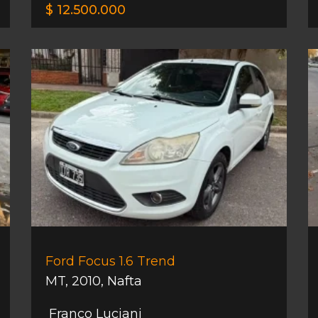
$ 12.500.000
Ford Focus 1.6 Trend
MT
,
2010
,
Nafta
Franco Luciani