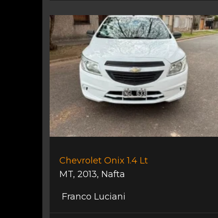
Chevrolet Onix 1.4 Lt
MT
,
2013
,
Nafta
Franco Luciani