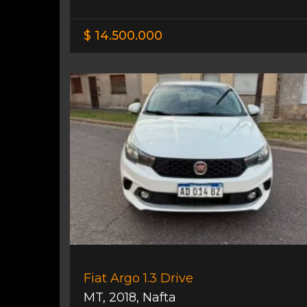
$ 14.500.000
Fiat Argo 1.3 Drive
MT
,
2018
,
Nafta