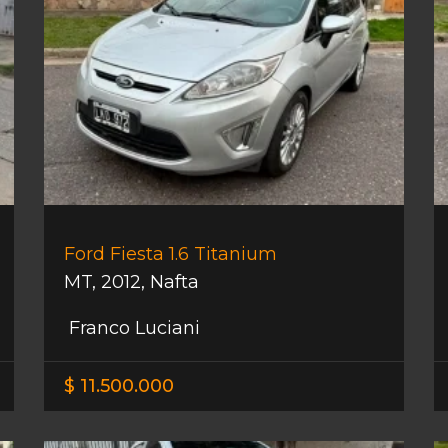
Ford Fiesta 1.6 Titanium
MT
,
2012
,
Nafta
Franco Luciani
$ 11.500.000