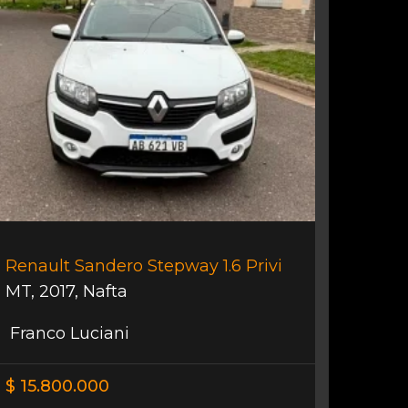
Renault Sandero Stepway 1.6 Privi
MT
,
2017
,
Nafta
Franco Luciani
$ 15.800.000