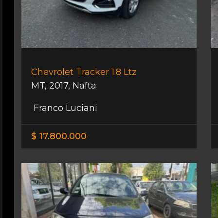
Chevrolet Tracker 1.8 Ltz
MT
,
2017
,
Nafta
Franco Luciani
$ 17.800.000