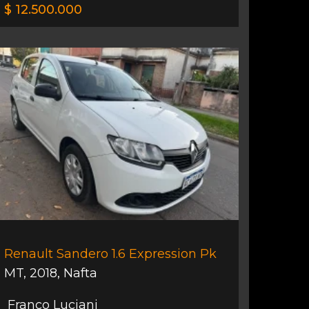
$ 12.500.000
Renault Sandero 1.6 Expression Pk
MT
,
2018
,
Nafta
Franco Luciani