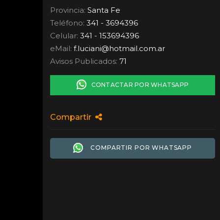
Provincia:
Santa Fe
Teléfono:
341 - 3694396
Celular:
341 - 153694396
eMail:
f.luciani
@
hotmail.com.ar
Avisos Publicados:
71
CONTACTAR POR WHATSAPP
Compartir
COMPARTIR POR WHATSAPP