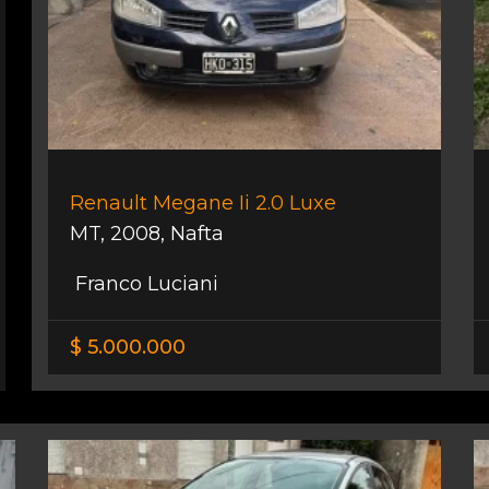
Renault Megane Ii 2.0 Luxe
MT
,
2008
,
Nafta
Franco Luciani
$ 5.000.000