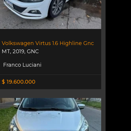
Volkswagen Virtus 1.6 Highline Gnc
MT
,
2019
,
GNC
Franco Luciani
$ 19.600.000