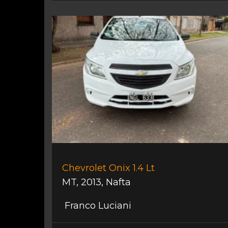
Chevrolet Onix 1.4 Lt
MT
,
2013
,
Nafta
Franco Luciani