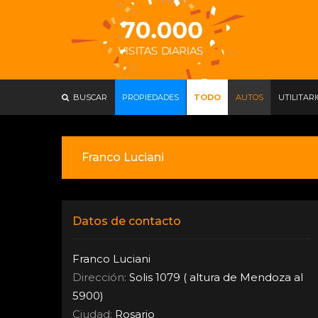
BUSCAR
PROPIEDADES
TODO
AUTOS
UTILITAR
Franco Luciani
Datos de contacto
Franco Luciani
Dirección:
Solis 1079 ( altura de Mendoza al
5900)
Ciudad:
Rosario