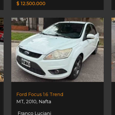
$ 12.500.000
Ford Focus 1.6 Trend
MT
,
2010
,
Nafta
Franco Luciani