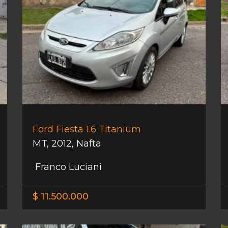
Ford Fiesta 1.6 Titanium
MT
,
2012
,
Nafta
Franco Luciani
$ 11.500.000