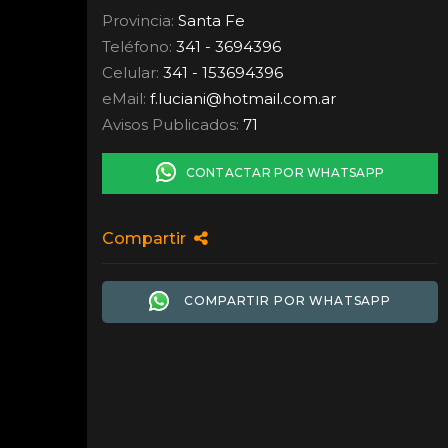
Provincia:
Santa Fe
Teléfono:
341 - 3694396
Celular:
341 - 153694396
eMail:
f.luciani
@
hotmail.com.ar
Avisos Publicados:
71
CONTACTAR POR WHATSAPP
Compartir
COMPARTIR POR WHATSAPP