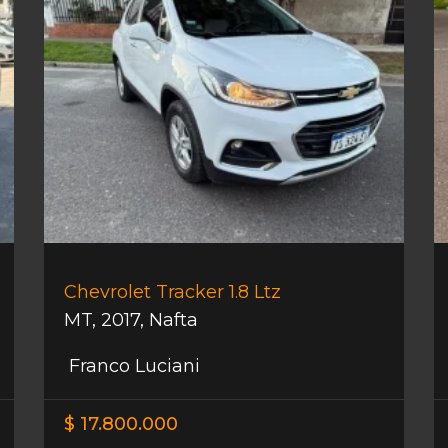
Chevrolet Tracker 1.8 Ltz
MT
,
2017
,
Nafta
Franco Luciani
$ 17.800.000