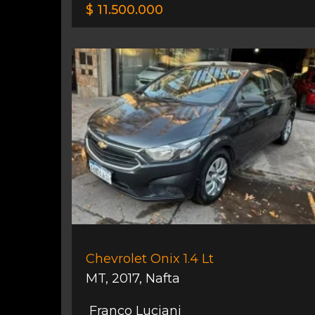
$ 11.500.000
Chevrolet Onix 1.4 Lt
MT
,
2017
,
Nafta
Franco Luciani