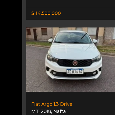
$ 14.500.000
Fiat Argo 1.3 Drive
MT
,
2018
,
Nafta