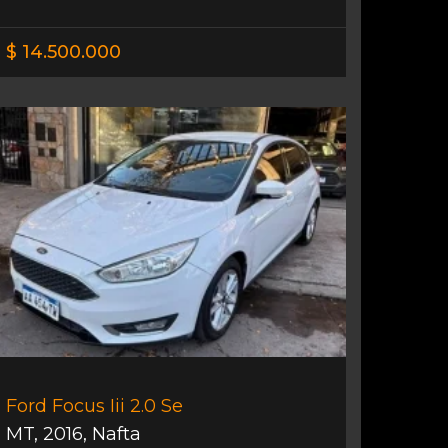
$ 14.500.000
Ford Focus Iii 2.0 Se
MT
,
2016
,
Nafta