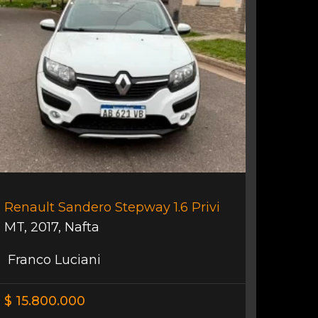
Renault Sandero Stepway 1.6 Privi
MT
,
2017
,
Nafta
Franco Luciani
$ 15.800.000