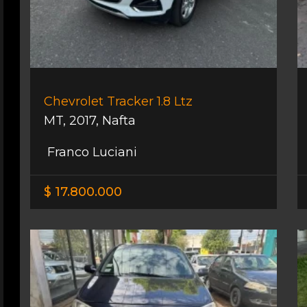
Chevrolet Tracker 1.8 Ltz
MT
,
2017
,
Nafta
Franco Luciani
$ 17.800.000