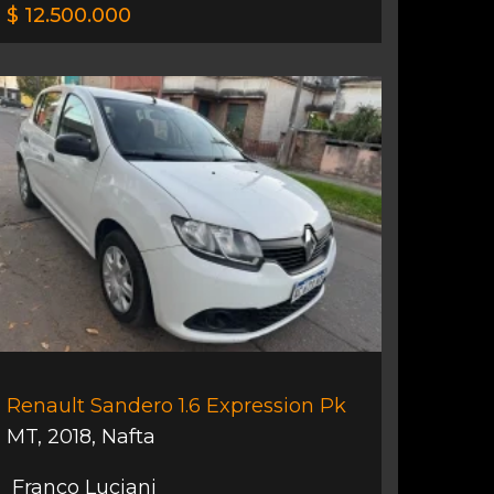
$ 12.500.000
Renault Sandero 1.6 Expression Pk
MT
,
2018
,
Nafta
Franco Luciani