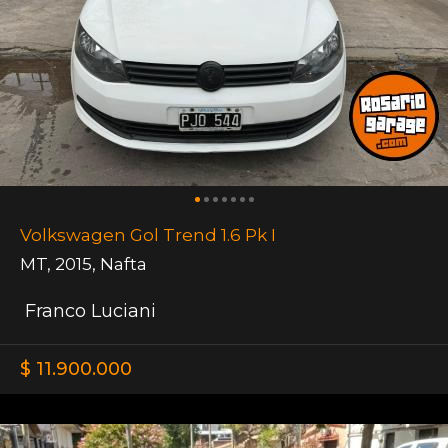
Volkswagen Gol Trend 1.6 Pk I
MT
,
2015
,
Nafta
Franco Luciani
$ 11.900.000