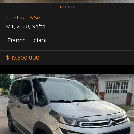
Ford Ka 1.5 Se
MT
,
2020
,
Nafta
Franco Luciani
$ 17.500.000