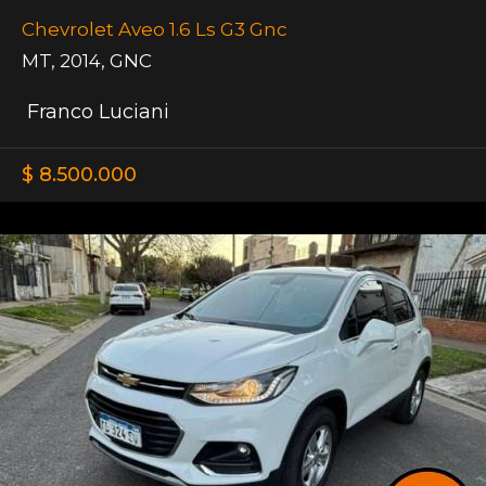
Chevrolet Aveo 1.6 Ls G3 Gnc
MT
,
2014
,
GNC
Franco Luciani
$ 8.500.000