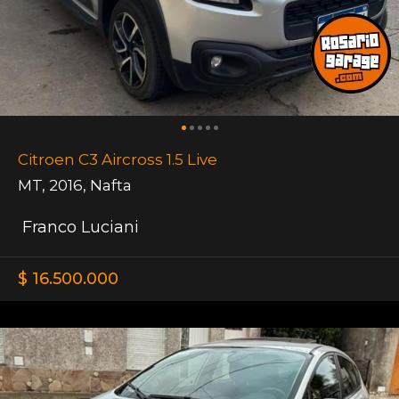
Citroen C3 Aircross 1.5 Live
MT
,
2016
,
Nafta
Franco Luciani
$ 16.500.000