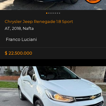
Chrysler Jeep Renegade 1.8 Sport
AT
,
2018
,
Nafta
Franco Luciani
$ 22.500.000