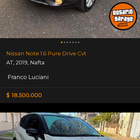
Nissan Note 1.6 Pure Drive Cvt
AT
,
2019
,
Nafta
Franco Luciani
$ 18.500.000