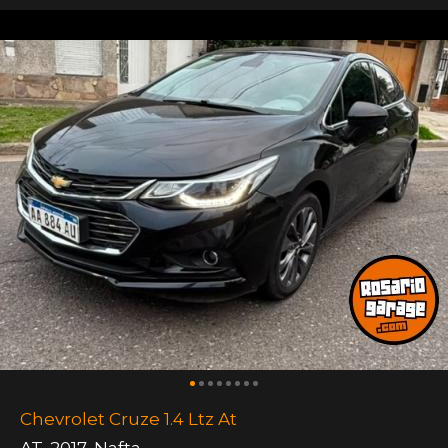
Chevrolet Cruze 1.4 Ltz At
AT
,
2017
,
Nafta