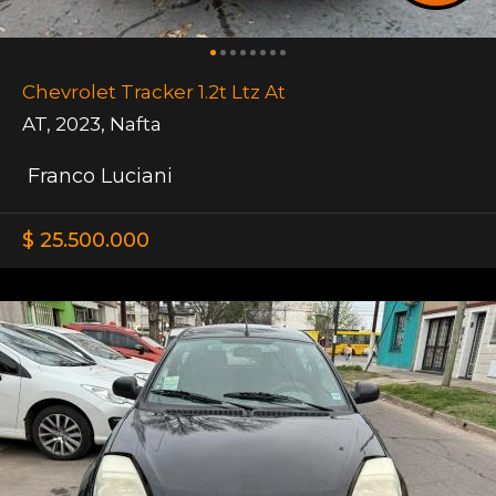
Chevrolet Tracker 1.2t Ltz At
AT
,
2023
,
Nafta
Franco Luciani
$ 25.500.000