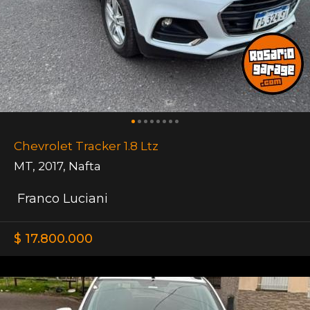
Chevrolet Tracker 1.8 Ltz
MT
,
2017
,
Nafta
Franco Luciani
$ 17.800.000