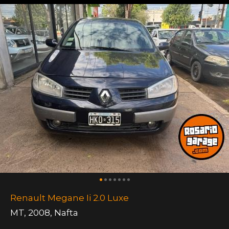
Renault Megane Ii 2.0 Luxe
MT
,
2008
,
Nafta