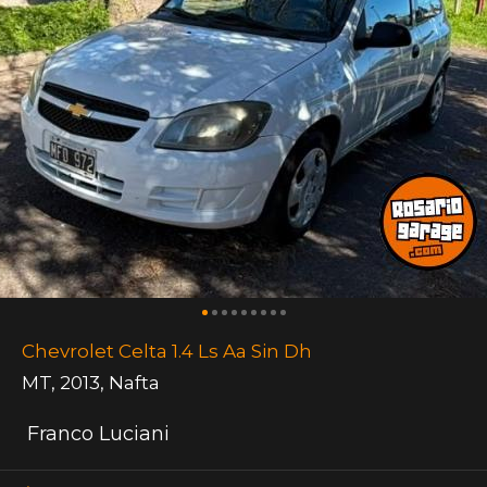
Chevrolet Celta 1.4 Ls Aa Sin Dh
MT
,
2013
,
Nafta
Franco Luciani