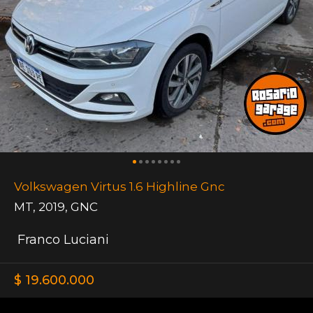
Volkswagen Virtus 1.6 Highline Gnc
MT
,
2019
,
GNC
Franco Luciani
$ 19.600.000