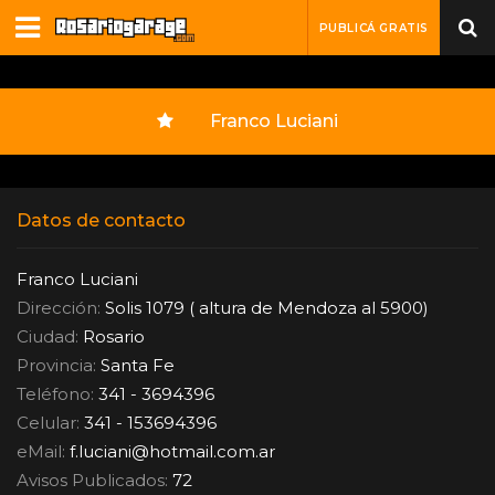
PUBLICÁ GRATIS
Franco Luciani
Datos de contacto
Franco Luciani
Dirección:
Solis 1079 ( altura de Mendoza al 5900)
Ciudad:
Rosario
Provincia:
Santa Fe
Teléfono:
341 - 3694396
Celular:
341 - 153694396
eMail:
f.luciani
@
hotmail.com.ar
Avisos Publicados:
72