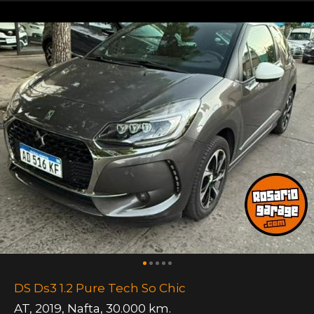
DS Ds3 1.2 Pure Tech So Chic
AT
,
2019
,
Nafta
,
30.000 km.