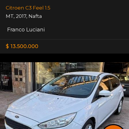
Citroen C3 Feel 1.5
MT
,
2017
,
Nafta
Franco Luciani
$ 13.500.000