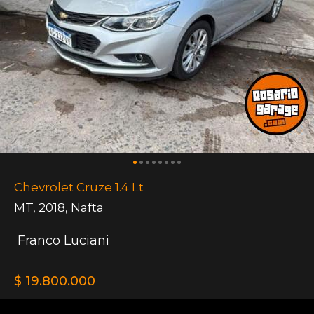
Chevrolet Cruze 1.4 Lt
MT
,
2018
,
Nafta
Franco Luciani
$ 19.800.000