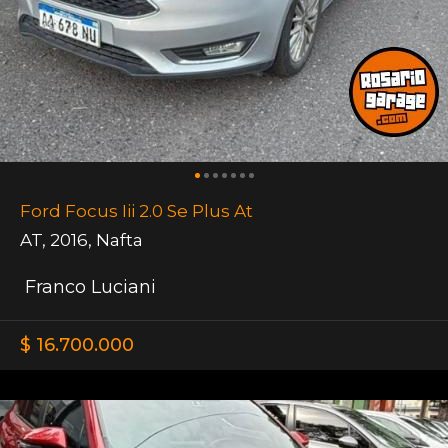
Ford Focus Iii 2.0 Se Plus At
AT
,
2016
,
Nafta
Franco Luciani
$ 16.700.000