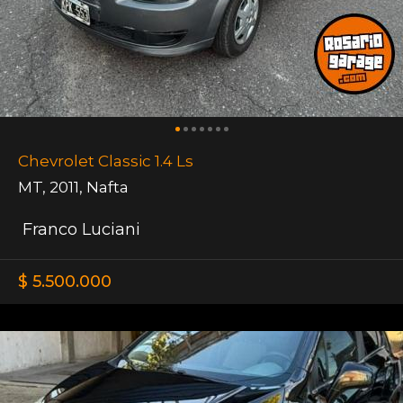
Chevrolet Classic 1.4 Ls
MT
,
2011
,
Nafta
Franco Luciani
$ 5.500.000