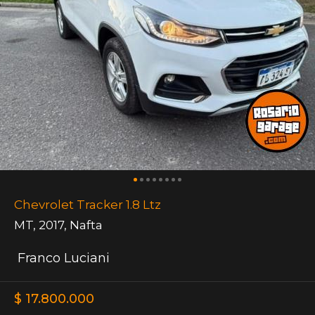
Chevrolet Tracker 1.8 Ltz
MT
,
2017
,
Nafta
Franco Luciani
$ 17.800.000