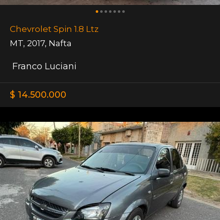
Chevrolet Spin 1.8 Ltz
MT
,
2017
,
Nafta
Franco Luciani
$ 14.500.000