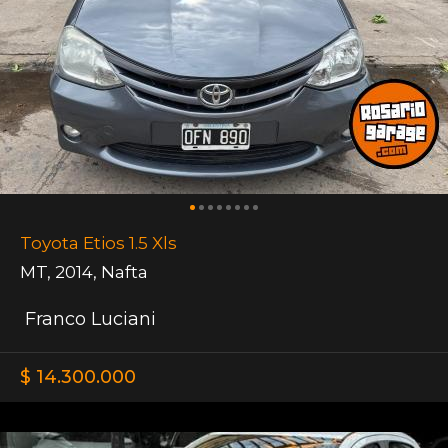
Toyota Etios 1.5 Xls
MT
,
2014
,
Nafta
Franco Luciani
$ 14.300.000