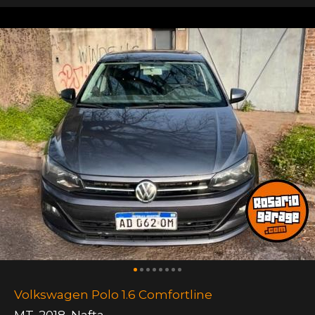
Volkswagen Polo 1.6 Comfortline
MT
,
2018
,
Nafta