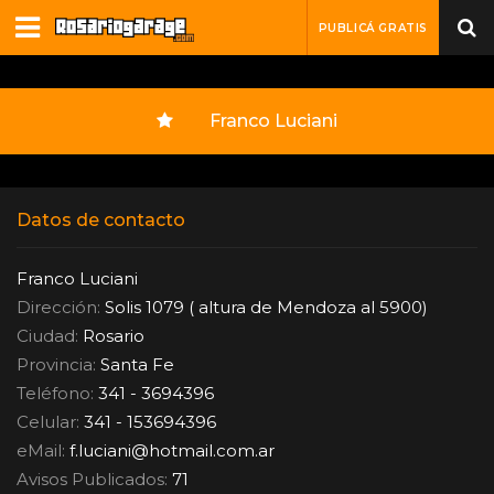
PUBLICÁ GRATIS
Franco Luciani
Datos de contacto
Franco Luciani
Dirección:
Solis 1079 ( altura de Mendoza al 5900)
Ciudad:
Rosario
Provincia:
Santa Fe
Teléfono:
341 - 3694396
Celular:
341 - 153694396
eMail:
f.luciani
@
hotmail.com.ar
Avisos Publicados:
71