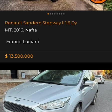
Renault Sandero Stepway Ii 1.6 Dy
MT
,
2016
,
Nafta
Franco Luciani
$ 13.500.000