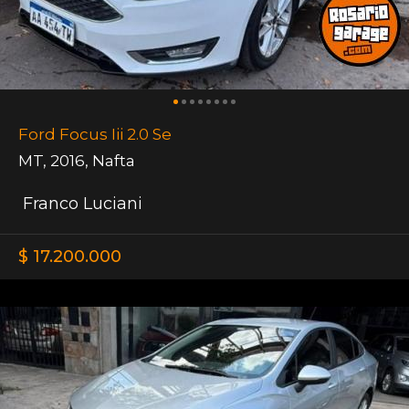
Ford Focus Iii 2.0 Se
MT
,
2016
,
Nafta
Franco Luciani
$ 17.200.000