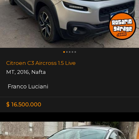
Citroen C3 Aircross 1.5 Live
MT
,
2016
,
Nafta
Franco Luciani
$ 16.500.000