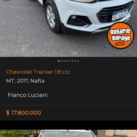
Chevrolet Tracker 1.8 Ltz
MT
,
2017
,
Nafta
Franco Luciani
$ 17.800.000