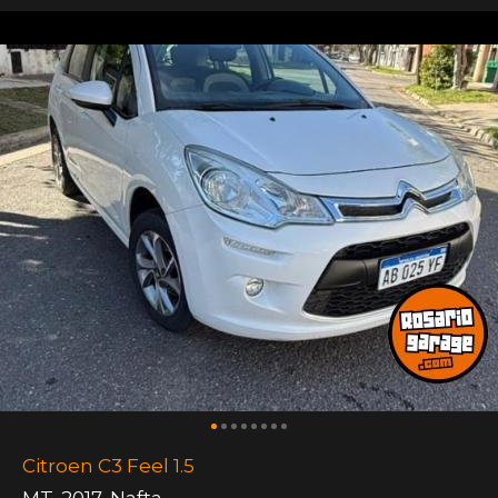
Citroen C3 Feel 1.5
MT
,
2017
,
Nafta