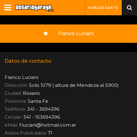
PUBLICÁ GRATIS
Franco Luciani
Datos de contacto
Franco Luciani
Dirección:
Solis 1079 ( altura de Mendoza al 5900)
Ciudad:
Rosario
Provincia:
Santa Fe
Teléfono:
341 - 3694396
Celular:
341 - 153694396
eMail:
f.luciani
@
hotmail.com.ar
Avisos Publicados:
71