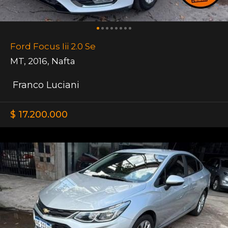
Ford Focus Iii 2.0 Se
MT
,
2016
,
Nafta
Franco Luciani
$ 17.200.000