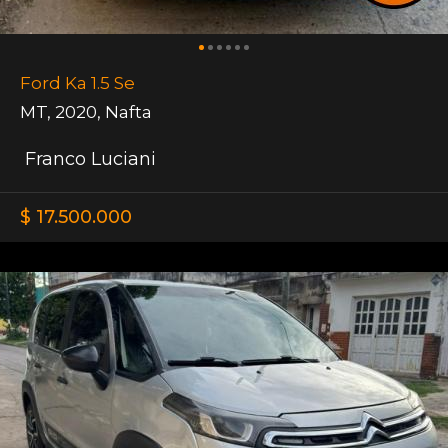
Ford Ka 1.5 Se
MT
,
2020
,
Nafta
Franco Luciani
$ 17.500.000