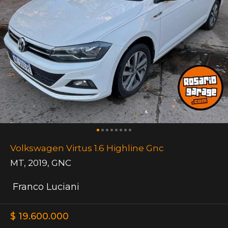
Volkswagen Virtus 1.6 Highline Gnc
MT
,
2019
,
GNC
Franco Luciani
$ 19.600.000