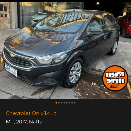
Chevrolet Onix 1.4 Lt
MT
,
2017
,
Nafta