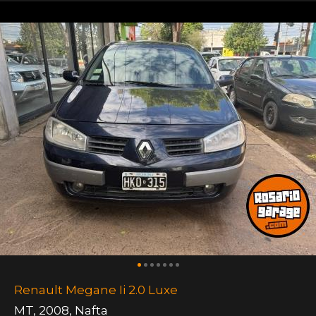
Renault Megane Ii 2.0 Luxe
MT
,
2008
,
Nafta