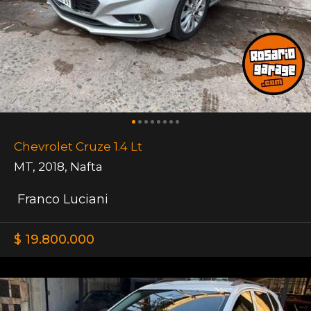
Chevrolet Cruze 1.4 Lt
MT
,
2018
,
Nafta
Franco Luciani
$ 19.800.000