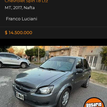
Chevrolet Spin 1.8 Ltz
MT
,
2017
,
Nafta
Franco Luciani
$ 14.500.000