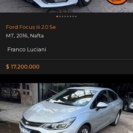
Ford Focus Iii 2.0 Se
MT
,
2016
,
Nafta
Franco Luciani
$ 17.200.000