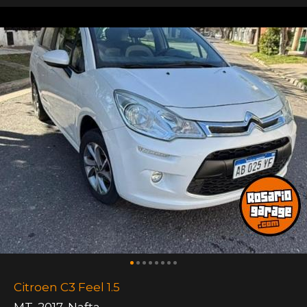
Citroen C3 Feel 1.5
MT
,
2017
,
Nafta