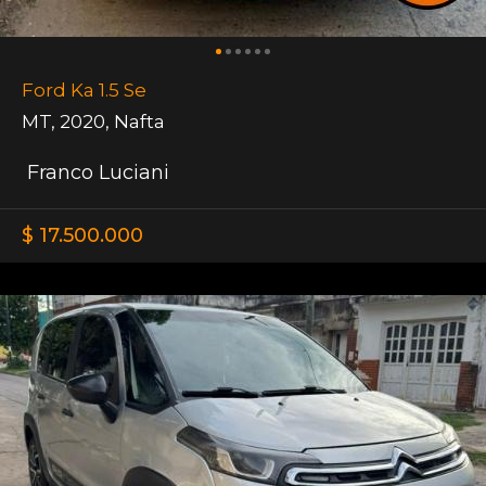
Ford Ka 1.5 Se
MT
,
2020
,
Nafta
Franco Luciani
$ 17.500.000