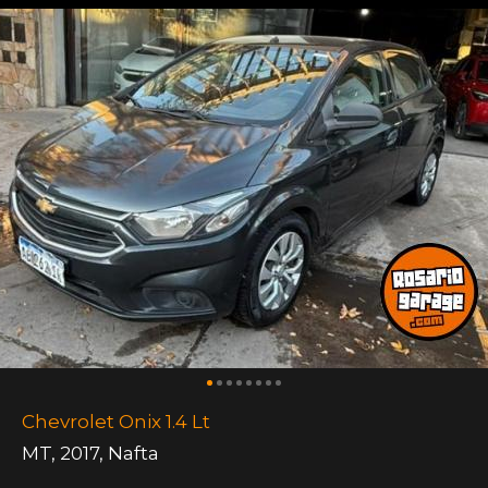
Chevrolet Onix 1.4 Lt
MT
,
2017
,
Nafta