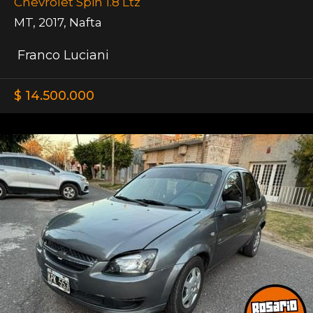
Chevrolet Spin 1.8 Ltz
MT
,
2017
,
Nafta
Franco Luciani
$ 14.500.000