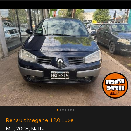
Renault Megane Ii 2.0 Luxe
MT
,
2008
,
Nafta