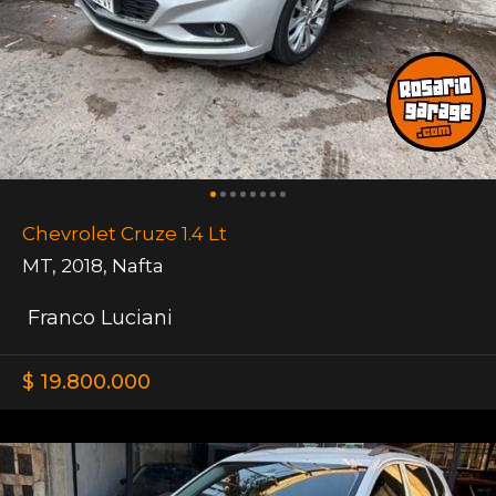
Chevrolet Cruze 1.4 Lt
MT
,
2018
,
Nafta
Franco Luciani
$ 19.800.000