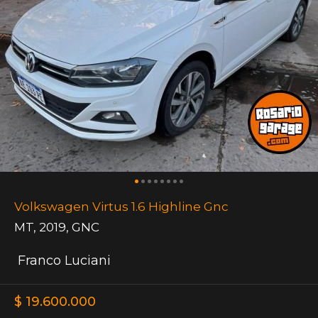
Volkswagen Virtus 1.6 Highline Gnc
MT
,
2019
,
GNC
Franco Luciani
$ 19.600.000