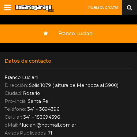
PUBLICÁ GRATIS
Franco Luciani
Datos de contacto
Franco Luciani
Dirección:
Solis 1079 ( altura de Mendoza al 5900)
Ciudad:
Rosario
Provincia:
Santa Fe
Teléfono:
341 - 3694396
Celular:
341 - 153694396
eMail:
f.luciani
@
hotmail.com.ar
Avisos Publicados:
71