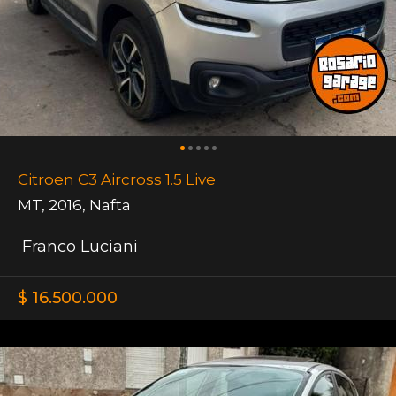
Citroen C3 Aircross 1.5 Live
MT
,
2016
,
Nafta
Franco Luciani
$ 16.500.000