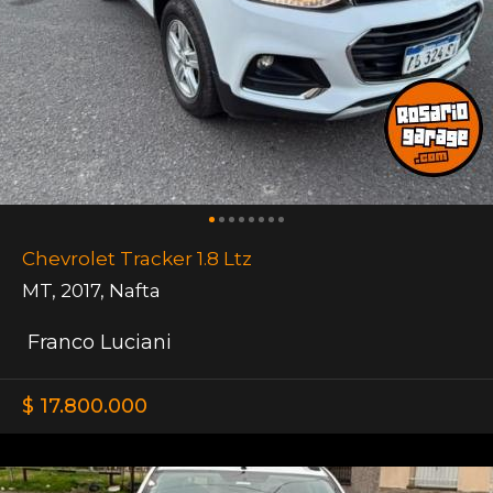
Chevrolet Tracker 1.8 Ltz
MT
,
2017
,
Nafta
Franco Luciani
$ 17.800.000