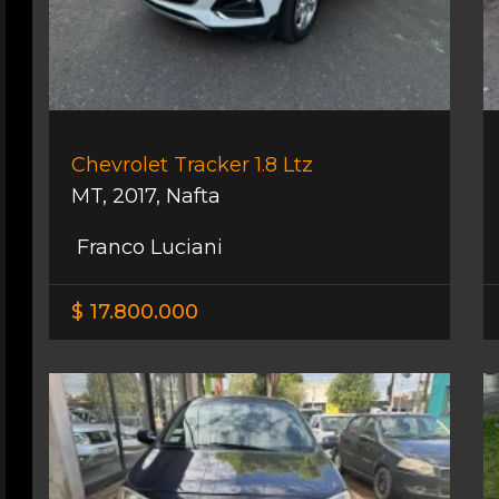
Chevrolet Tracker 1.8 Ltz
MT
,
2017
,
Nafta
Franco Luciani
$ 17.800.000