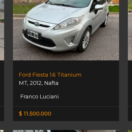
Ford Fiesta 1.6 Titanium
MT
,
2012
,
Nafta
Franco Luciani
$ 11.500.000