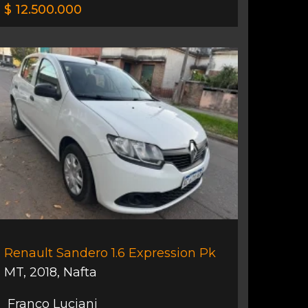
$ 12.500.000
Renault Sandero 1.6 Expression Pk
MT
,
2018
,
Nafta
Franco Luciani