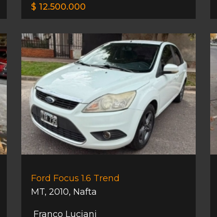
$ 12.500.000
Ford Focus 1.6 Trend
MT
,
2010
,
Nafta
Franco Luciani