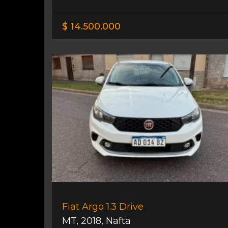
$ 14.500.000
Fiat Argo 1.3 Drive
MT
,
2018
,
Nafta