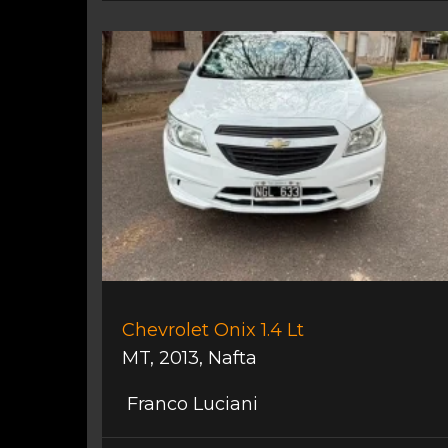
Chevrolet Onix 1.4 Lt
MT
,
2013
,
Nafta
Franco Luciani