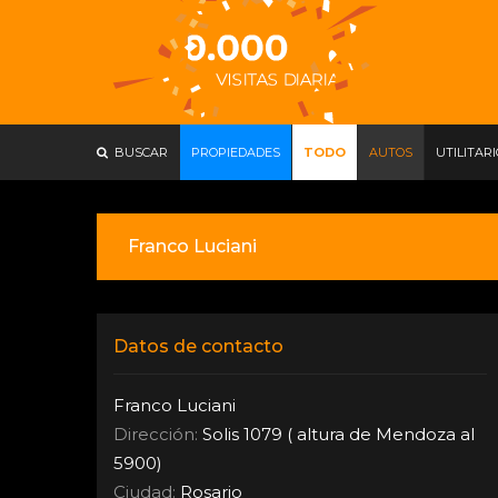
BUSCAR
PROPIEDADES
TODO
AUTOS
UTILITAR
Franco Luciani
Datos de contacto
Franco Luciani
Dirección:
Solis 1079 ( altura de Mendoza al
5900)
Ciudad:
Rosario