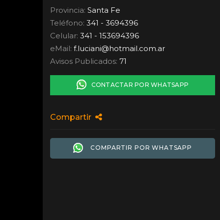
Provincia:
Santa Fe
Teléfono:
341 - 3694396
Celular:
341 - 153694396
eMail:
f.luciani
@
hotmail.com.ar
Avisos Publicados:
71
CONTACTAR POR WHATSAPP
Compartir
COMPARTIR POR WHATSAPP