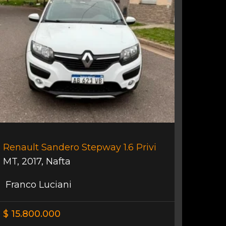
Renault Sandero Stepway 1.6 Privi
MT
,
2017
,
Nafta
Franco Luciani
$ 15.800.000