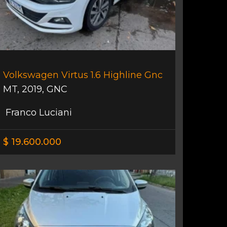
Volkswagen Virtus 1.6 Highline Gnc
MT
,
2019
,
GNC
Franco Luciani
$ 19.600.000