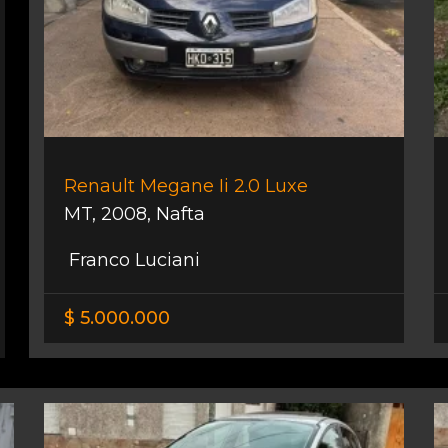
Renault Megane Ii 2.0 Luxe
MT
,
2008
,
Nafta
Franco Luciani
$ 5.000.000