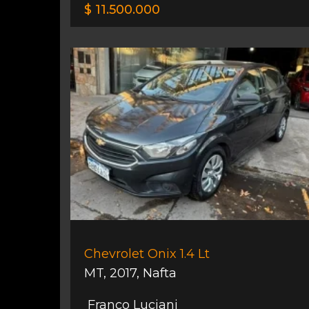
$ 11.500.000
Chevrolet Onix 1.4 Lt
MT
,
2017
,
Nafta
Franco Luciani