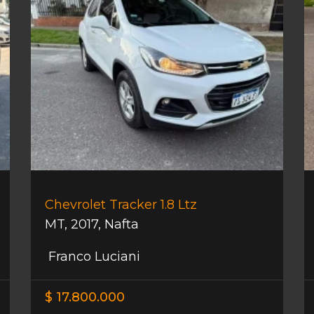
Chevrolet Tracker 1.8 Ltz
MT
,
2017
,
Nafta
Franco Luciani
$ 17.800.000