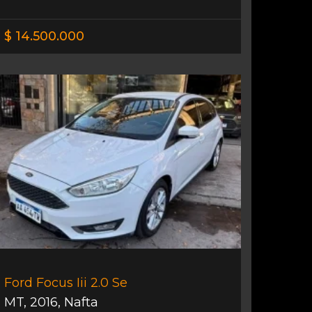
$ 14.500.000
Ford Focus Iii 2.0 Se
MT
,
2016
,
Nafta