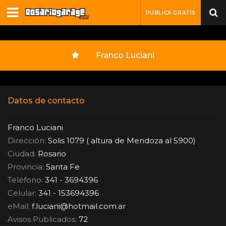
PUBLICÁ GRATIS
Franco Luciani
Datos de contacto
Franco Luciani
Dirección:
Solis 1079 ( altura de Mendoza al 5900)
Ciudad:
Rosario
Provincia:
Santa Fe
Teléfono:
341 - 3694396
Celular:
341 - 153694396
eMail:
f.luciani
@
hotmail.com.ar
Avisos Publicados:
72