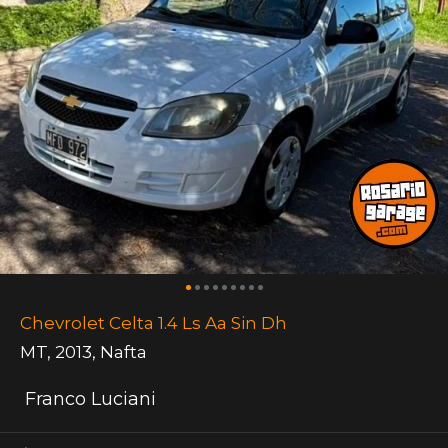
Chevrolet Celta 1.4 Ls Aa Sin Dh
MT
,
2013
,
Nafta
Franco Luciani