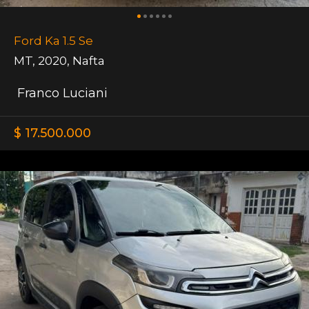
Ford Ka 1.5 Se
MT
,
2020
,
Nafta
Franco Luciani
$ 17.500.000