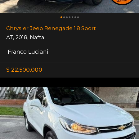
Chrysler Jeep Renegade 1.8 Sport
AT
,
2018
,
Nafta
Franco Luciani
$ 22.500.000