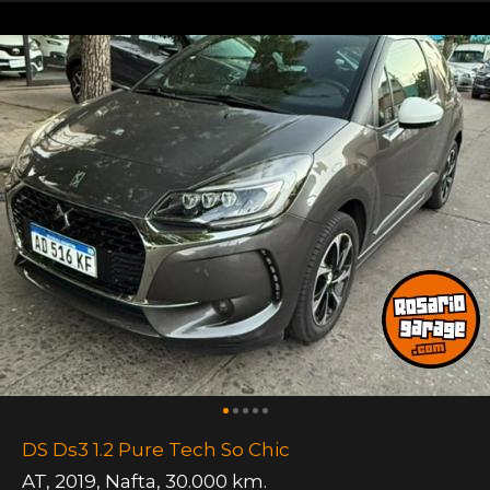
DS Ds3 1.2 Pure Tech So Chic
AT
,
2019
,
Nafta
,
30.000 km.