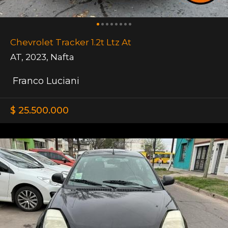
Chevrolet Tracker 1.2t Ltz At
AT
,
2023
,
Nafta
Franco Luciani
$ 25.500.000