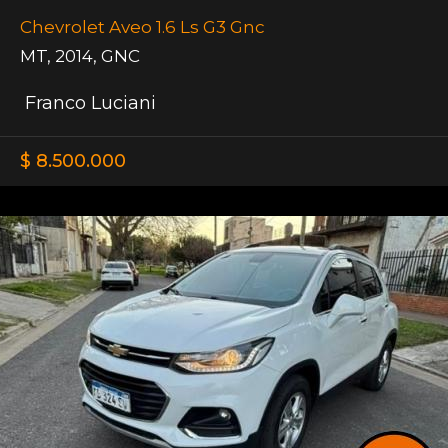
Chevrolet Aveo 1.6 Ls G3 Gnc
MT
,
2014
,
GNC
Franco Luciani
$ 8.500.000