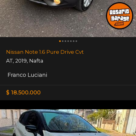
Nissan Note 1.6 Pure Drive Cvt
AT
,
2019
,
Nafta
Franco Luciani
$ 18.500.000