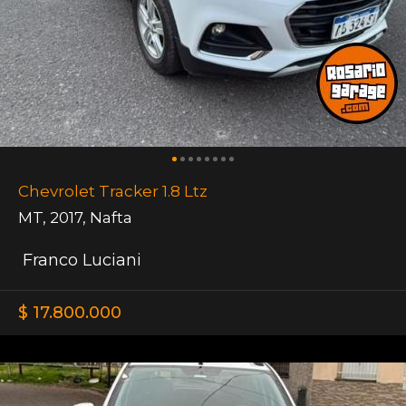
Chevrolet Tracker 1.8 Ltz
MT
,
2017
,
Nafta
Franco Luciani
$ 17.800.000