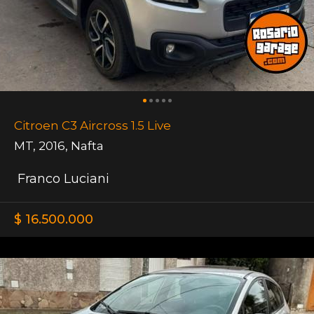
Citroen C3 Aircross 1.5 Live
MT
,
2016
,
Nafta
Franco Luciani
$ 16.500.000