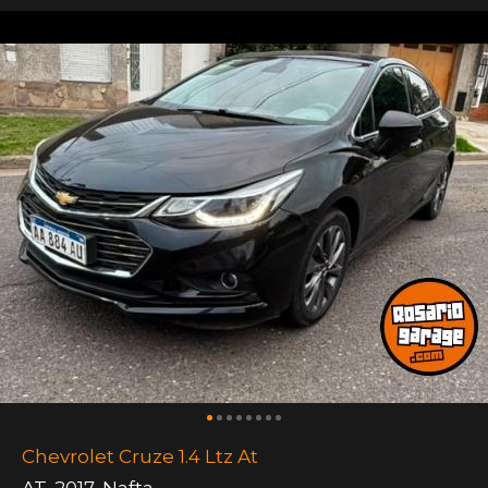
Chevrolet Cruze 1.4 Ltz At
AT
,
2017
,
Nafta