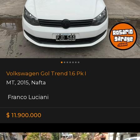
Volkswagen Gol Trend 1.6 Pk I
MT
,
2015
,
Nafta
Franco Luciani
$ 11.900.000