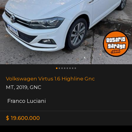
Volkswagen Virtus 1.6 Highline Gnc
MT
,
2019
,
GNC
Franco Luciani
$ 19.600.000