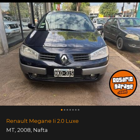
Renault Megane Ii 2.0 Luxe
MT
,
2008
,
Nafta