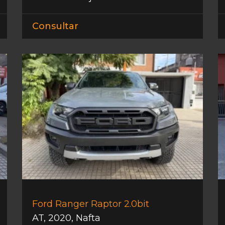
Consultar
Ford Ranger Raptor 2.0bit
AT
,
2020
,
Nafta