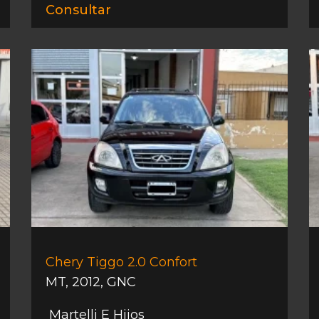
Consultar
Chery Tiggo 2.0 Confort
MT
,
2012
,
GNC
Martelli E Hijos