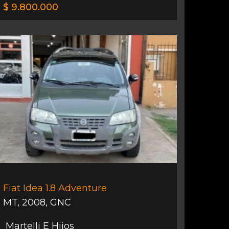
$ 9.800.000
Fiat Idea 1.8 Adventure
MT
,
2008
,
GNC
Martelli E Hijos