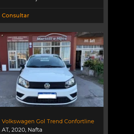
Consultar
Volkswagen Gol Trend Confortline
AT
,
2020
,
Nafta