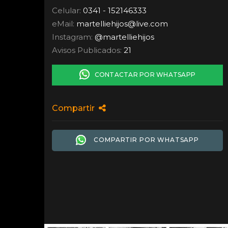
Celular:
0341 - 152146333
eMail:
martelliehijos
@
live.com
Instagram:
@martelliehijos
Avisos Publicados:
21
CONTACTAR POR WHATSAPP
Compartir
COMPARTIR POR WHATSAPP