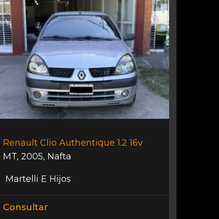
Renault Clio Authentique 1.2 16v
MT
,
2005
,
Nafta
Martelli E Hijos
Consultar