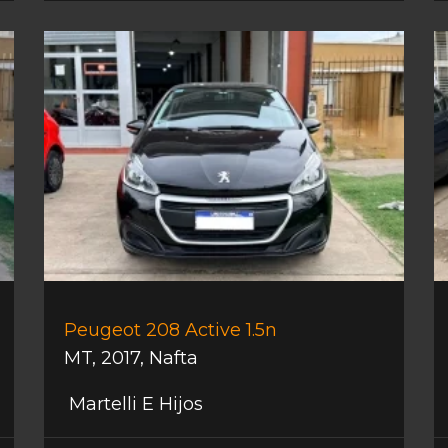
Peugeot 208 Active 1.5n
MT
,
2017
,
Nafta
Martelli E Hijos