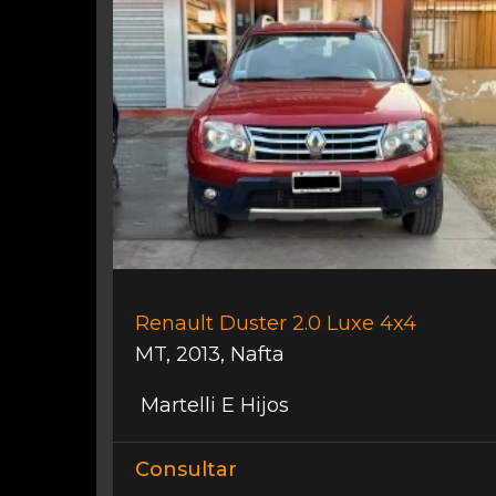
Renault Duster 2.0 Luxe 4x4
MT
,
2013
,
Nafta
Martelli E Hijos
Consultar