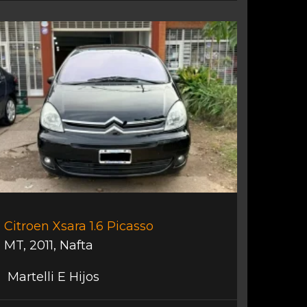
Citroen Xsara 1.6 Picasso
MT
,
2011
,
Nafta
Martelli E Hijos