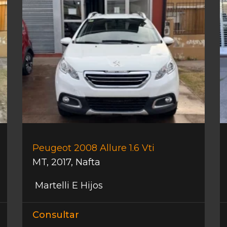
Peugeot 2008 Allure 1.6 Vti
MT
,
2017
,
Nafta
Martelli E Hijos
Consultar