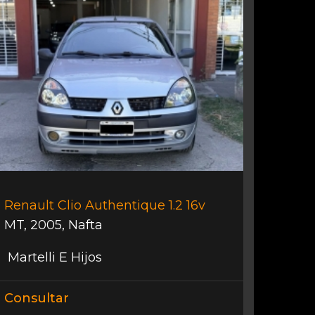
Renault Clio Authentique 1.2 16v
MT
,
2005
,
Nafta
Martelli E Hijos
Consultar