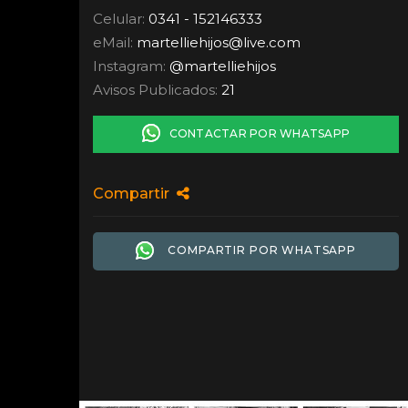
Celular:
0341 - 152146333
eMail:
martelliehijos
@
live.com
Instagram:
@martelliehijos
Avisos Publicados:
21
CONTACTAR POR WHATSAPP
Compartir
COMPARTIR POR WHATSAPP