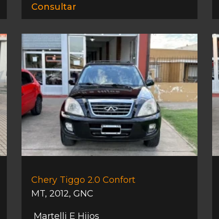
Consultar
Chery Tiggo 2.0 Confort
MT
,
2012
,
GNC
Martelli E Hijos