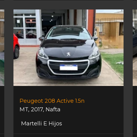
Peugeot 208 Active 1.5n
MT
,
2017
,
Nafta
Martelli E Hijos