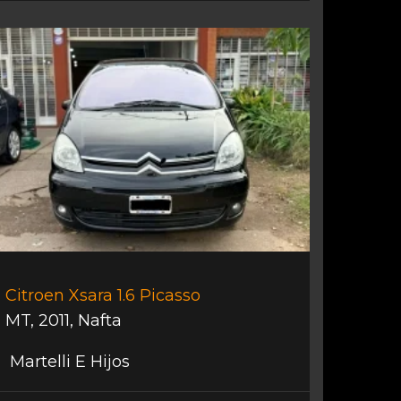
Citroen Xsara 1.6 Picasso
MT
,
2011
,
Nafta
Martelli E Hijos