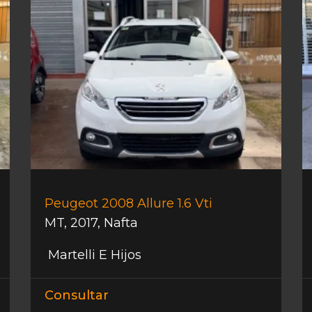
Peugeot 2008 Allure 1.6 Vti
MT
,
2017
,
Nafta
Martelli E Hijos
Consultar