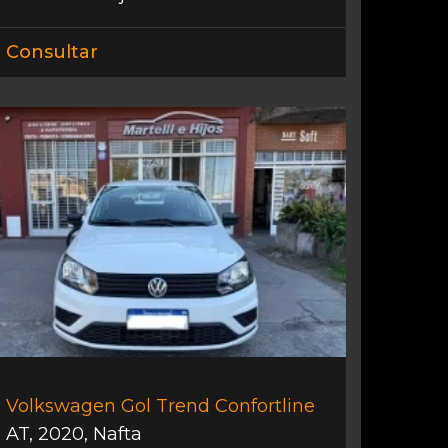
Consultar
Volkswagen Gol Trend Confortline
AT
,
2020
,
Nafta