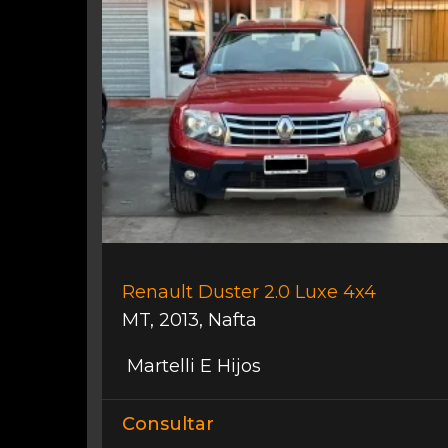
Renault Duster 2.0 Luxe 4x4
MT
,
2013
,
Nafta
Martelli E Hijos
Consultar