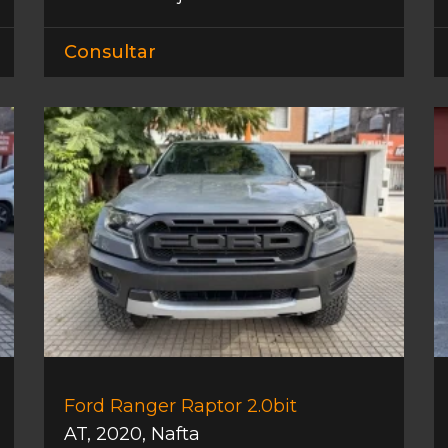
Consultar
Ford Ranger Raptor 2.0bit
AT
,
2020
,
Nafta