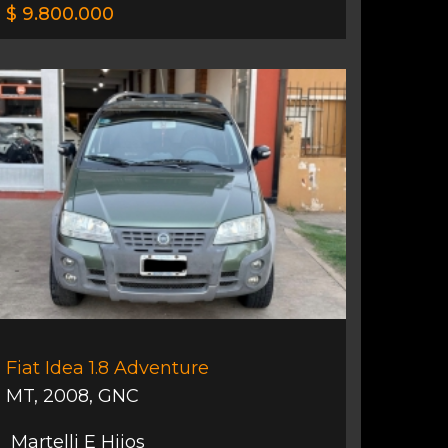
$ 9.800.000
Fiat Idea 1.8 Adventure
MT
,
2008
,
GNC
Martelli E Hijos