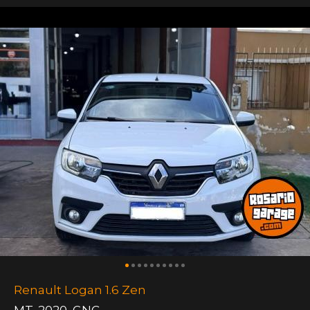
Renault Logan 1.6 Zen
MT
,
2020
,
GNC