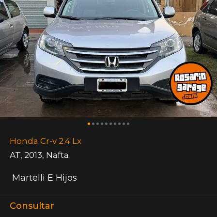
Honda Cr-v 2.4 Lx
AT
,
2013
,
Nafta
Martelli E Hijos
Consultar