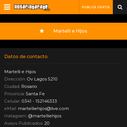
PUBLICÁ GRATIS
Martelli e Hijos
Datos de contacto
Martelli e Hijos
Dirección:
Ov Lagos 5210
Ciudad:
Rosario
Provincia:
Santa Fe
Celular:
0341 - 152146333
eMail:
martelliehijos
@
live.com
Instagram:
@martelliehijos
Avisos Publicados:
20