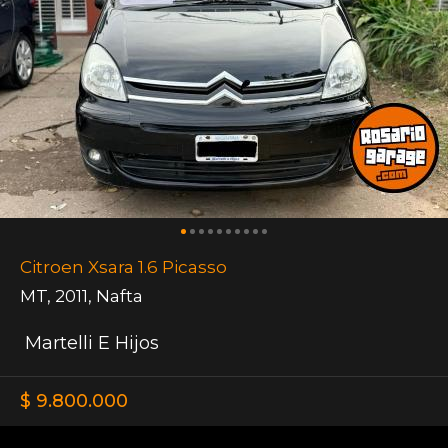
Citroen Xsara 1.6 Picasso
MT
,
2011
,
Nafta
Martelli E Hijos
$ 9.800.000