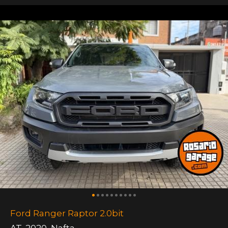
Ford Ranger Raptor 2.0bit
AT
,
2020
,
Nafta