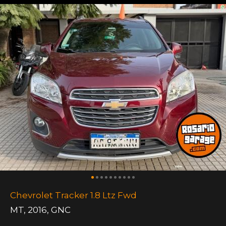
Chevrolet Tracker 1.8 Ltz Fwd
MT
,
2016
,
GNC