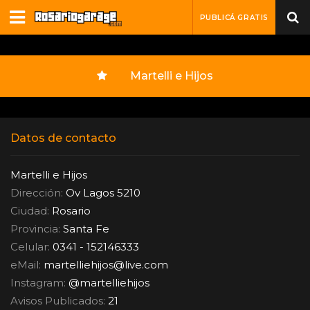
PUBLICÁ GRATIS
Martelli e Hijos
Datos de contacto
Martelli e Hijos
Dirección:
Ov Lagos 5210
Ciudad:
Rosario
Provincia:
Santa Fe
Celular:
0341 - 152146333
eMail:
martelliehijos
@
live.com
Instagram:
@martelliehijos
Avisos Publicados:
21