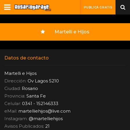
PUBLICÁ GRATIS
Martelli e Hijos
Datos de contacto
Martelli e Hijos
Dirección:
Ov Lagos 5210
Ciudad:
Rosario
Provincia:
Santa Fe
Celular:
0341 - 152146333
eMail:
martelliehijos
@
live.com
Instagram:
@martelliehijos
Avisos Publicados:
21