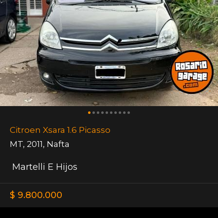
Citroen Xsara 1.6 Picasso
MT
,
2011
,
Nafta
Martelli E Hijos
$ 9.800.000