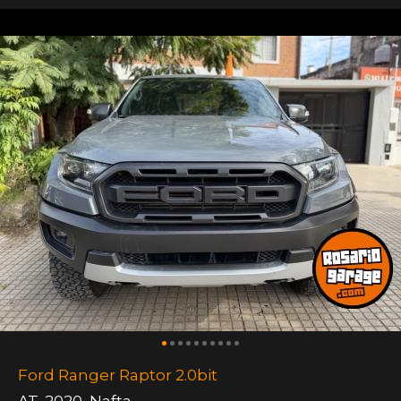
Ford Ranger Raptor 2.0bit
AT
,
2020
,
Nafta