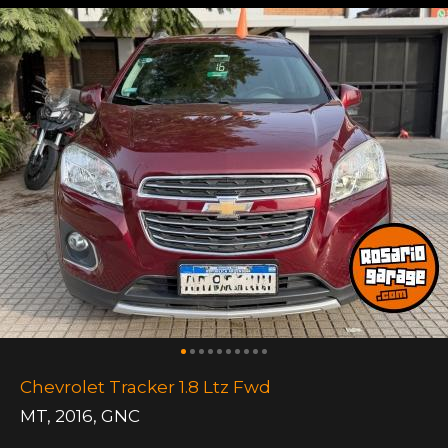
Chevrolet Tracker 1.8 Ltz Fwd
MT
,
2016
,
GNC