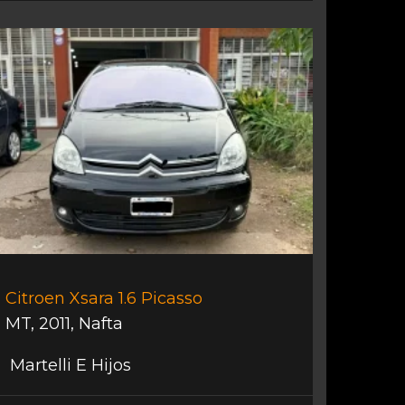
Citroen Xsara 1.6 Picasso
MT
,
2011
,
Nafta
Martelli E Hijos