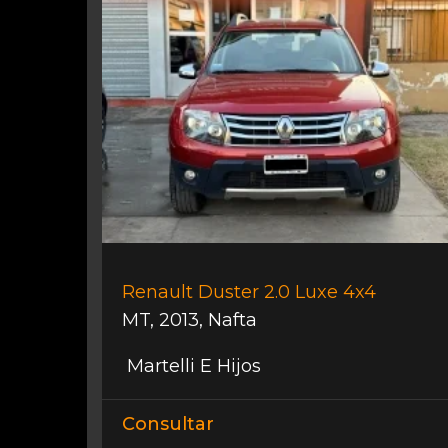
Renault Duster 2.0 Luxe 4x4
MT
,
2013
,
Nafta
Martelli E Hijos
Consultar