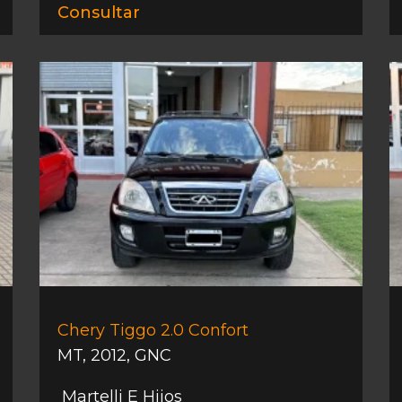
Consultar
Chery Tiggo 2.0 Confort
MT
,
2012
,
GNC
Martelli E Hijos