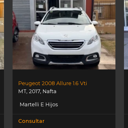
Peugeot 2008 Allure 1.6 Vti
MT
,
2017
,
Nafta
Martelli E Hijos
Consultar