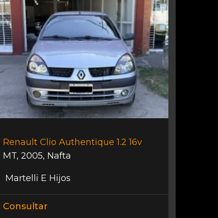
Renault Clio Authentique 1.2 16v
MT
,
2005
,
Nafta
Martelli E Hijos
Consultar