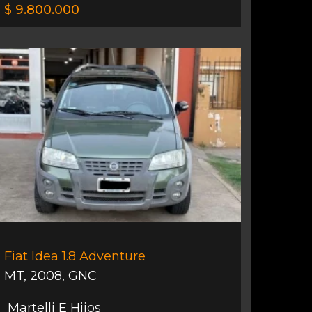
$ 9.800.000
Fiat Idea 1.8 Adventure
MT
,
2008
,
GNC
Martelli E Hijos