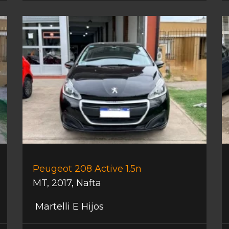
Peugeot 208 Active 1.5n
MT
,
2017
,
Nafta
Martelli E Hijos