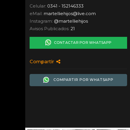
Celular:
0341 - 152146333
eMail:
martelliehijos
@
live.com
Instagram:
@martelliehijos
Avisos Publicados:
21
CONTACTAR POR WHATSAPP
Compartir
COMPARTIR POR WHATSAPP