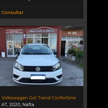
Consultar
Volkswagen Gol Trend Confortline
AT
,
2020
,
Nafta