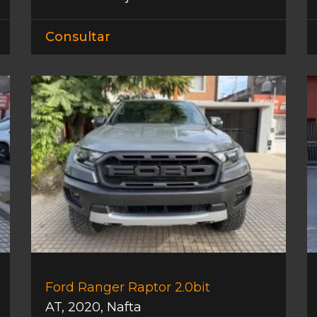
Consultar
Ford Ranger Raptor 2.0bit
AT
,
2020
,
Nafta