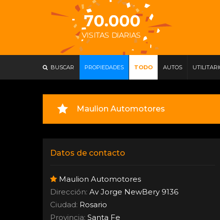
BUSCAR
PROPIEDADES
TODO
AUTOS
UTILITAR
Maulion Automotores
Datos de contacto
Maulion Automotores
Dirección:
Av Jorge NewBery 9136
Ciudad:
Rosario
Provincia:
Santa Fe