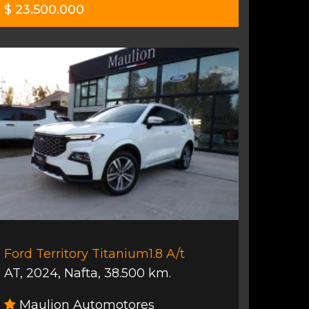
$ 23.500.000
Ford Territory Titanium1.8 A/t
AT
,
2024
,
Nafta
,
38.500 km.
Maulion Automotores