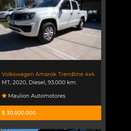
Volkswagen Amarok Trendline 4x4
MT
,
2020
,
Diesel
,
93.000 km.
Maulion Automotores
$ 30.500.000