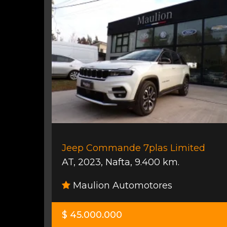
Jeep Commande 7plas Limited
AT
,
2023
,
Nafta
,
9.400 km.
Maulion Automotores
$ 45.000.000