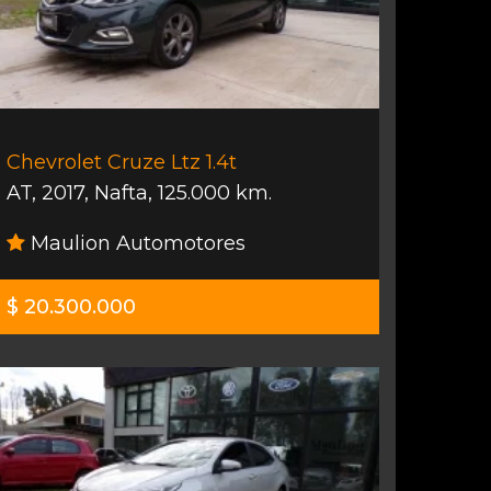
Chevrolet Cruze Ltz 1.4t
AT
,
2017
,
Nafta
,
125.000 km.
Maulion Automotores
$ 20.300.000