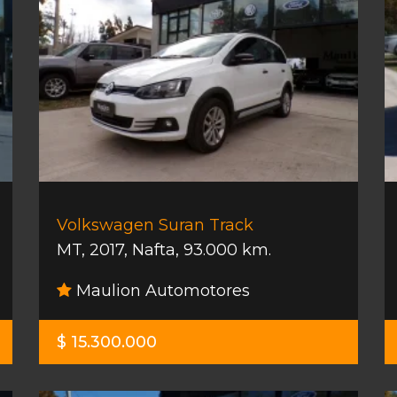
Volkswagen Suran Track
MT
,
2017
,
Nafta
,
93.000 km.
Maulion Automotores
$ 15.300.000