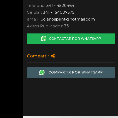
Teléfono:
341 - 4520464
Celular:
341 - 154007575
eMail:
lucianosprint
@
hotmail.com
Avisos Publicados:
33
CONTACTAR POR WHATSAPP
Compartir
COMPARTIR POR WHATSAPP