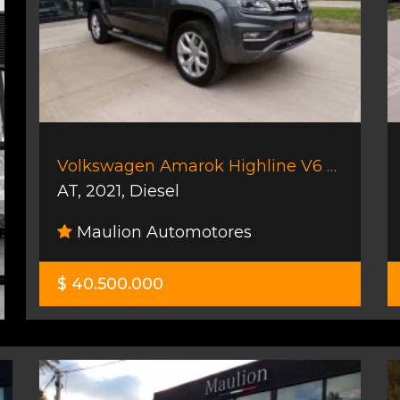
Volkswagen Amarok Highline V6 258cv
AT
,
2021
,
Diesel
Maulion Automotores
$ 40.500.000