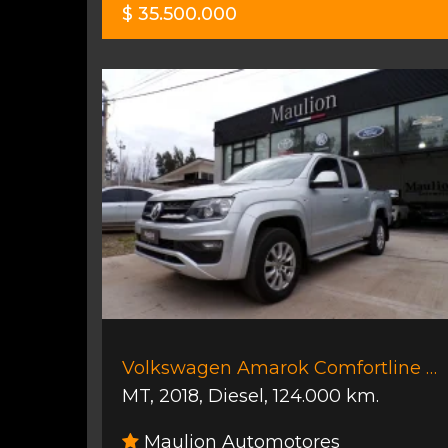
$ 35.500.000
Volkswagen Amarok Comfortline 4x2
MT
,
2018
,
Diesel
,
124.000 km.
Maulion Automotores