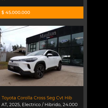
$ 45.000.000
Toyota Corolla Cross Seg Cvt Hib
AT
,
2025
,
Electrico / Hibrido
,
24.000