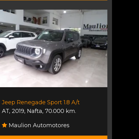
Jeep Renegade Sport 1.8 A/t
AT
,
2019
,
Nafta
,
70.000 km.
Maulion Automotores