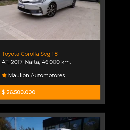
Toyota Corolla Seg 1.8
AT
,
2017
,
Nafta
,
46.000 km.
Maulion Automotores
$ 26.500.000