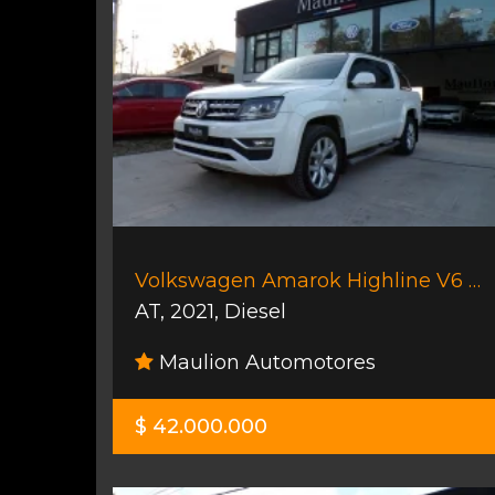
Volkswagen Amarok Highline V6 258cv
AT
,
2021
,
Diesel
Maulion Automotores
$ 42.000.000