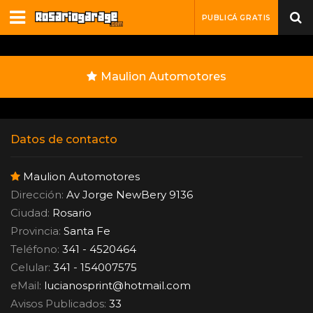
PUBLICÁ GRATIS
Maulion Automotores
Datos de contacto
Maulion Automotores
Dirección:
Av Jorge NewBery 9136
Ciudad:
Rosario
Provincia:
Santa Fe
Teléfono:
341 - 4520464
Celular:
341 - 154007575
eMail:
lucianosprint
@
hotmail.com
Avisos Publicados:
33