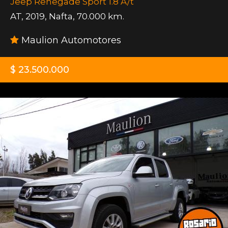
Jeep Renegade Sport 1.8 A/t
AT
,
2019
,
Nafta
,
70.000 km.
Maulion Automotores
$ 23.500.000