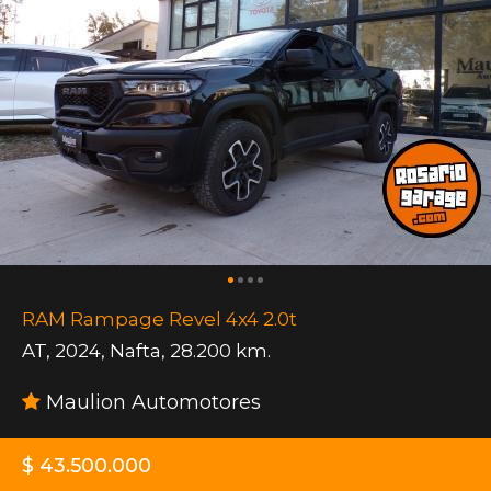
RAM Rampage Revel 4x4 2.0t
AT
,
2024
,
Nafta
,
28.200 km.
Maulion Automotores
$ 43.500.000