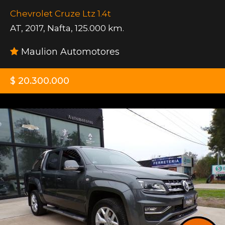
Chevrolet Cruze Ltz 1.4t
AT
,
2017
,
Nafta
,
125.000 km.
Maulion Automotores
$ 20.300.000