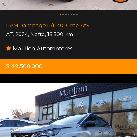
RAM Rampage R/t 2.0l Gme At9
AT
,
2024
,
Nafta
,
16.500 km.
Maulion Automotores
$ 49.500.000