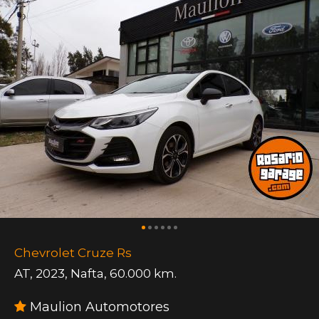
Chevrolet Cruze Rs
AT
,
2023
,
Nafta
,
60.000 km.
Maulion Automotores