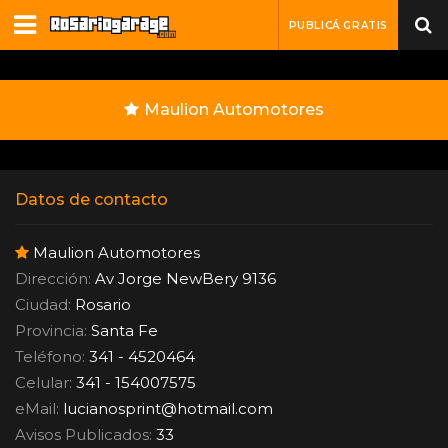
PUBLICÁ GRATIS
Maulion Automotores
Datos de contacto
Maulion Automotores
Dirección:
Av Jorge NewBery 9136
Ciudad:
Rosario
Provincia:
Santa Fe
Teléfono:
341 - 4520464
Celular:
341 - 154007575
eMail:
lucianosprint
@
hotmail.com
Avisos Publicados:
33