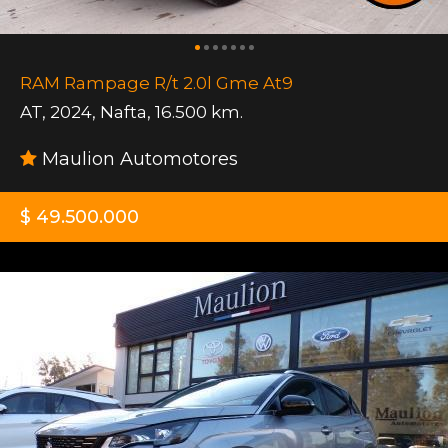
RAM Rampage R/t 2.0l Gme At9
AT
,
2024
,
Nafta
,
16.500 km.
Maulion Automotores
$ 49.500.000