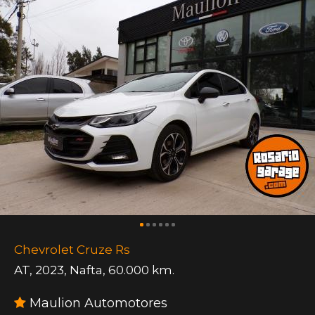
Chevrolet Cruze Rs
AT
,
2023
,
Nafta
,
60.000 km.
Maulion Automotores