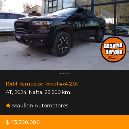
RAM Rampage Revel 4x4 2.0t
AT
,
2024
,
Nafta
,
28.200 km.
Maulion Automotores
$ 43.500.000