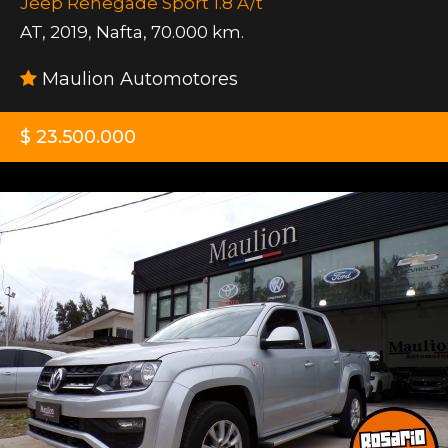
Jeep Renegade Sport 1.8 A/t
AT
,
2019
,
Nafta
,
70.000 km.
Maulion Automotores
$ 23.500.000