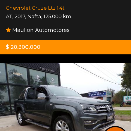
Chevrolet Cruze Ltz 1.4t
AT
,
2017
,
Nafta
,
125.000 km.
Maulion Automotores
$ 20.300.000