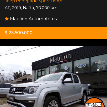
Jeep Renegade Sport 1.8 A/t
AT
,
2019
,
Nafta
,
70.000 km.
Maulion Automotores
$ 23.500.000