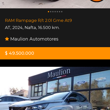
RAM Rampage R/t 2.0l Gme At9
AT
,
2024
,
Nafta
,
16.500 km.
Maulion Automotores
$ 49.500.000