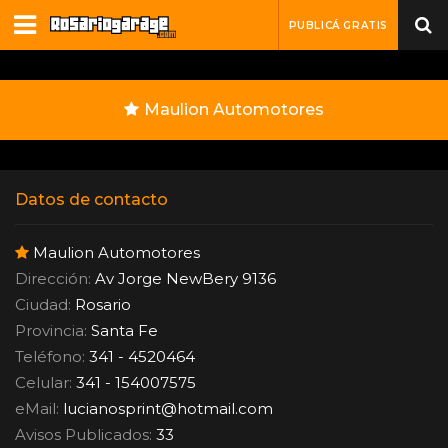
PUBLICÁ GRATIS
Maulion Automotores
Datos de contacto
Maulion Automotores
Dirección:
Av Jorge NewBery 9136
Ciudad:
Rosario
Provincia:
Santa Fe
Teléfono:
341 - 4520464
Celular:
341 - 154007575
eMail:
lucianosprint
@
hotmail.com
Avisos Publicados:
33