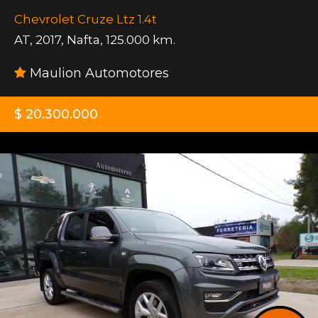
Chevrolet Cruze Ltz 1.4t
AT
,
2017
,
Nafta
,
125.000 km.
Maulion Automotores
$ 20.300.000