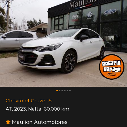
Chevrolet Cruze Rs
AT
,
2023
,
Nafta
,
60.000 km.
Maulion Automotores