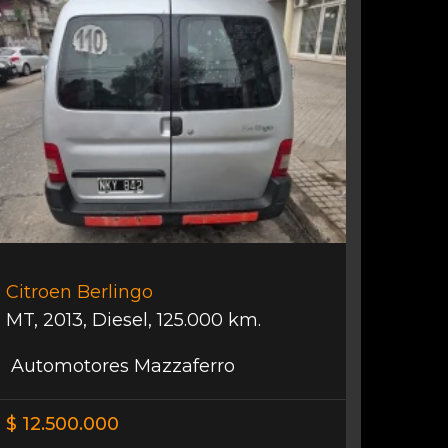
Citroen Berlingo
MT
,
2013
,
Diesel
,
125.000 km.
Automotores Mazzaferro
$ 12.500.000