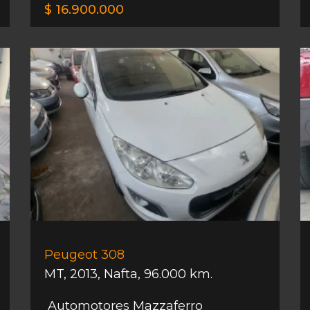
$ 16.900.000
Peugeot 308
MT
,
2013
,
Nafta
,
96.000 km.
Automotores Mazzaferro