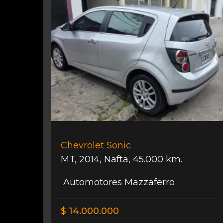
Chevrolet Sonic
MT
,
2014
,
Nafta
,
45.000 km.
Automotores Mazzaferro
$ 14.000.000