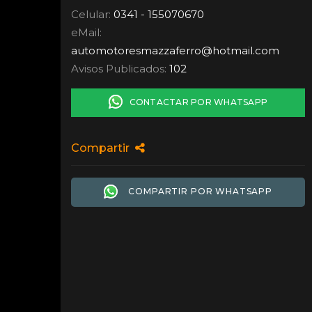
Celular:
0341 - 155070670
eMail:
automotoresmazzaferro
@
hotmail.com
Avisos Publicados:
102
CONTACTAR POR WHATSAPP
Compartir
COMPARTIR POR WHATSAPP