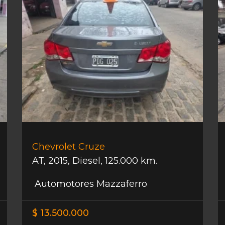
Chevrolet Cruze
AT
,
2015
,
Diesel
,
125.000 km.
Automotores Mazzaferro
$ 13.500.000